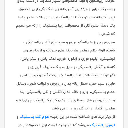
کارخانه زیباسازان با ارائه محصولاتی بسیار متفاوت در دسته بندی
پلاستیک ، بلور و خرده ریز آشپزخانه بی شک یکی از پر محصول
ترین کارخانه های تولیدکننده پلاسکو ایران می باشد. ما در اینجا
یک دسته بندی کلی از محصولات زیبا پلاستیک را ارائه می دهیم
که شامل :
سرویس جهیزیه پلاسکو عروس، سبد های لباس پلاستیکی و
بافت، انواع نظم دهنده ها، بانکه های حبوبات و ادویه، ظروف
نوشیدنی، آبلیموخوری و آبغوره خوری، نمک پاش و شکر پاش،
کاسه و آبکش پلاستیکی، وسایل سینک، ظروف فریزری و
نگهدارنده، محصولات بافت پلاستیکی، رخت آویز و چوب لباسی،
فایل و سبد حمل، سطل زباله پدال دار، برس و توالت شوی، وسایل
حمام پلاستیکی، جارو و خاک انداز، آبکش و لگن پلاستیکی، بند
رخت، سرویس های مسافرتی، سبد پیک نیک پلاسکو، چهارپایه و
صندلی، گلدان و زیر گلدان، و ... می باشد.
از دیگر برند های شناخته شده در این زمینه
هوم کت پلاستیک
و
لیمون پلاستیک
میباشد که میتوانید قیمت این محصولات را در