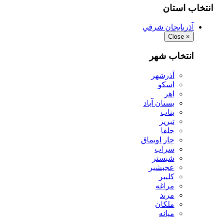
انتخاب استان
آذربايجان شرقي
Close
×
انتخاب شهر
آذرشهر
اسكو
اهر
بستان آباد
بناب
تبريز
جلفا
چار اويماق
سراب
شبستر
عجبشير
كليبر
مراغه
مرند
ملكان
ميانه