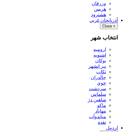
ورزقان
هريس
هشترود
آذربايجان غربي
Close
×
انتخاب شهر
اروميه
اشنويه
بوكان
پير انشهر
تكاب
چالدران
خوي
سردشت
سلماس
شاهين دژ
ماكو
مهاباد
مياندوآب
نقده
اردبيل