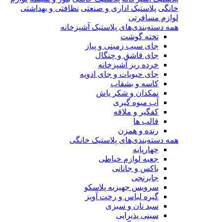
خانگی
پلاستیک اداری و صنعتی
نظافتی و بهداشتی
لوازم مسافرتی
همه دسته‌بندی‌های پلاستیک آشپزخانه
تخته گوشت
جای سیب زمینی و پیاز
جای قاشق و چنگال
خرده ریز آشپزخانه
جای حبوبات و جای ادویه
کاسه و بشقاب
نمکدان و شکر پاش
آب میوه گیری
کفگیر و ملاقه
قالب ها
رنده و همزن
همه دسته‌بندی‌های پلاستیک خانگی
چهارپایه
جعبه لوازم خیاطی
باکس و جانانی
جابرنجی
سرویس جهیزیه پلاسکو
گیره لباس و رخت آویز
سبد نان و سبزی
سینی پذیرایی