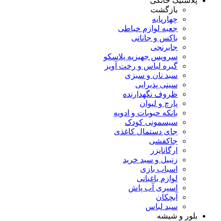
پلاستیک خانگی
بازگشت
چهارپایه
جعبه لوازم خیاطی
باکس و جانانی
جابرنجی
سرویس جهیزیه پلاسکو
گیره لباس و رخت آویز
سبد نان و سبزی
سینی پذیرایی
ظروف نگهدارنده
پارچ و لیوان
بانکه حبوبات و ادویه
سیسمونی کودک
جای دستمال کاغذی
جاکفشی
ارگانایزر
زنبیل و سبد خرید
اسباب بازی
لوازم باغبانی
اسپری آب پاش
آبچکان
سبد لباس
بلور و شیشه