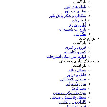
بازگشت
بانکه های بلور
بطری آب بلور
نمکدان و شکر پاش بلور
لیوان بلور
آبلیموخوری
پارچ آب شیشه ای
تنگ بلور
لوازم خانگی
بازگشت
قوری و کتری
کمد و کتابخانه
لوازم سرامیکی آشپزخانه
پلاستیک اداری و صنعتی
بازگشت
سطل زباله
فایل و دراور
صندلی پلاستیکی
میز پلاستیکی
سبد کاغذ
سبد پلاستیکی صنعتی
سطل پلاستیکی صنعتی
گلدان و زیر گلدان
قیف پلاستیکی