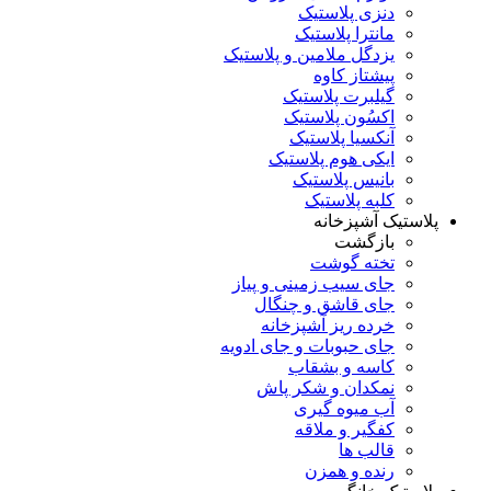
دنزی پلاستیک
مانترا پلاستیک
یزدگل ملامین و پلاستیک
پیشتاز کاوه
گیلبرت پلاستیک
اکسُون پلاستیک
آنکسیا پلاستیک
ایکی هوم پلاستیک
بانیس پلاستیک
کلبه پلاستیک
پلاستیک آشپزخانه
بازگشت
تخته گوشت
جای سیب زمینی و پیاز
جای قاشق و چنگال
خرده ریز آشپزخانه
جای حبوبات و جای ادویه
کاسه و بشقاب
نمکدان و شکر پاش
آب میوه گیری
کفگیر و ملاقه
قالب ها
رنده و همزن