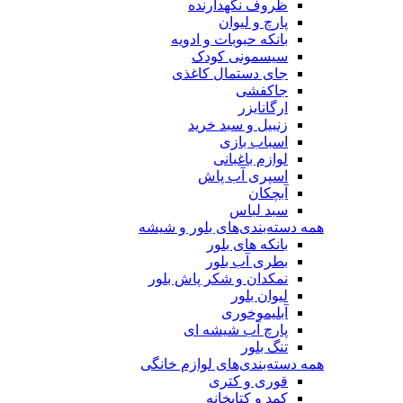
ظروف نگهدارنده
پارچ و لیوان
بانکه حبوبات و ادویه
سیسمونی کودک
جای دستمال کاغذی
جاکفشی
ارگانایزر
زنبیل و سبد خرید
اسباب بازی
لوازم باغبانی
اسپری آب پاش
آبچکان
سبد لباس
همه دسته‌بندی‌های بلور و شیشه
بانکه های بلور
بطری آب بلور
نمکدان و شکر پاش بلور
لیوان بلور
آبلیموخوری
پارچ آب شیشه ای
تنگ بلور
همه دسته‌بندی‌های لوازم خانگی
قوری و کتری
کمد و کتابخانه