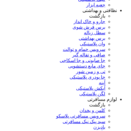
جعبه ابزار
نظافتی و بهداشتی
بازگشت
جارو و خاک انداز
برس فرش شوی
سطل زباله
برس بهداشتی
وان پلاستیکی
سرویس حمام و توالت
صافی و تفاله گیر
جا صابونی و جا اسکاجی
جای مایع دستشویی
تی و زمین شور
جا پودری پلاستیکی
آینه
آبکش پلاستیکی
لگن پلاستیکی
لوازم مسافرتی
بازگشت
کلمن و یخدان
سرویس مسافرتی پلاسکو
سبد پیک نیک مسافرتی
بادبزن