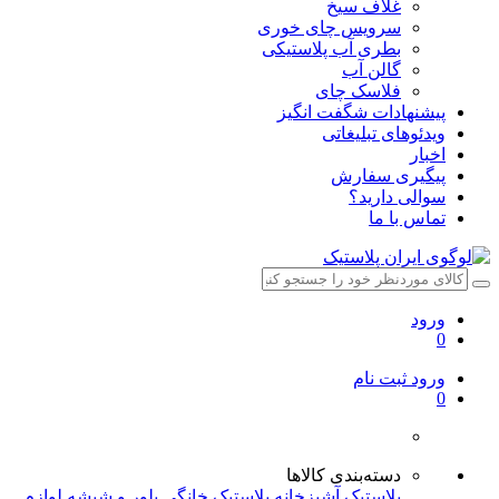
غلاف سیخ
سرویس چای خوری
بطری آب پلاستیکی
گالن آب
فلاسک چای
پیشنهادات شگفت انگیز
ویدئوهای تبلیغاتی
اخبار
پیگیری سفارش
سوالی دارید؟
تماس با ما
ورود
0
ورود
ثبت نام
0
دسته‌بندی کالاها
پلاستیک آشپزخانه
پلاستیک خانگی
بلور و شیشه
لوازم