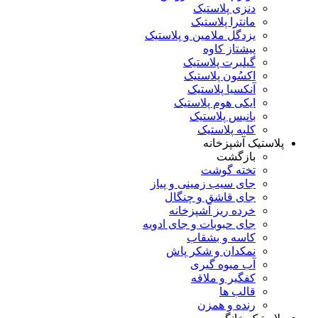
دنزی پلاستیک
مانترا پلاستیک
یزدگل ملامین و پلاستیک
پیشتاز کاوه
گیلبرت پلاستیک
اکسُون پلاستیک
آنکسیا پلاستیک
ایکی هوم پلاستیک
بانیس پلاستیک
کلبه پلاستیک
پلاستیک آشپزخانه
بازگشت
تخته گوشت
جای سیب زمینی و پیاز
جای قاشق و چنگال
خرده ریز آشپزخانه
جای حبوبات و جای ادویه
کاسه و بشقاب
نمکدان و شکر پاش
آب میوه گیری
کفگیر و ملاقه
قالب ها
رنده و همزن