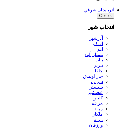
آذربايجان شرقي
Close
×
انتخاب شهر
آذرشهر
اسكو
اهر
بستان آباد
بناب
تبريز
جلفا
چار اويماق
سراب
شبستر
عجبشير
كليبر
مراغه
مرند
ملكان
ميانه
ورزقان