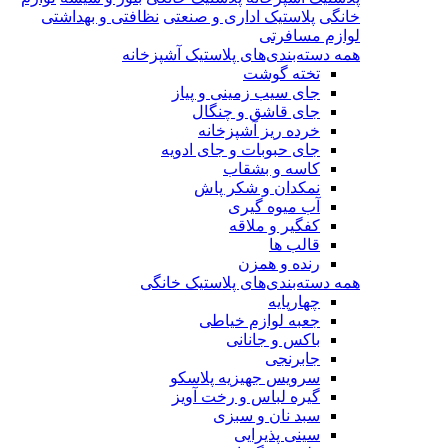
خانگی
پلاستیک اداری و صنعتی
نظافتی و بهداشتی
لوازم مسافرتی
همه دسته‌بندی‌های پلاستیک آشپزخانه
تخته گوشت
جای سیب زمینی و پیاز
جای قاشق و چنگال
خرده ریز آشپزخانه
جای حبوبات و جای ادویه
کاسه و بشقاب
نمکدان و شکر پاش
آب میوه گیری
کفگیر و ملاقه
قالب ها
رنده و همزن
همه دسته‌بندی‌های پلاستیک خانگی
چهارپایه
جعبه لوازم خیاطی
باکس و جانانی
جابرنجی
سرویس جهیزیه پلاسکو
گیره لباس و رخت آویز
سبد نان و سبزی
سینی پذیرایی