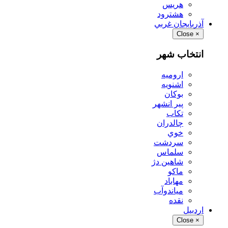
هريس
هشترود
آذربايجان غربي
Close
×
انتخاب شهر
اروميه
اشنويه
بوكان
پير انشهر
تكاب
چالدران
خوي
سردشت
سلماس
شاهين دژ
ماكو
مهاباد
مياندوآب
نقده
اردبيل
Close
×