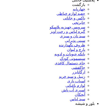
پلاستیک خانگی
بازگشت
چهارپایه
جعبه لوازم خیاطی
باکس و جانانی
جابرنجی
سرویس جهیزیه پلاسکو
گیره لباس و رخت آویز
سبد نان و سبزی
سینی پذیرایی
ظروف نگهدارنده
پارچ و لیوان
بانکه حبوبات و ادویه
سیسمونی کودک
جای دستمال کاغذی
جاکفشی
ارگانایزر
زنبیل و سبد خرید
اسباب بازی
لوازم باغبانی
اسپری آب پاش
آبچکان
سبد لباس
بلور و شیشه