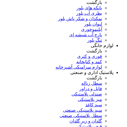
بازگشت
بانکه های بلور
بطری آب بلور
نمکدان و شکر پاش بلور
لیوان بلور
آبلیموخوری
پارچ آب شیشه ای
تنگ بلور
لوازم خانگی
بازگشت
قوری و کتری
کمد و کتابخانه
لوازم سرامیکی آشپزخانه
پلاستیک اداری و صنعتی
بازگشت
سطل زباله
فایل و دراور
صندلی پلاستیکی
میز پلاستیکی
سبد کاغذ
سبد پلاستیکی صنعتی
سطل پلاستیکی صنعتی
گلدان و زیر گلدان
قیف پلاستیکی