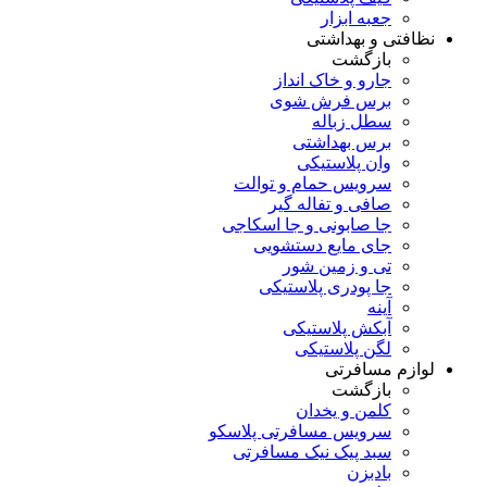
جعبه ابزار
نظافتی و بهداشتی
بازگشت
جارو و خاک انداز
برس فرش شوی
سطل زباله
برس بهداشتی
وان پلاستیکی
سرویس حمام و توالت
صافی و تفاله گیر
جا صابونی و جا اسکاجی
جای مایع دستشویی
تی و زمین شور
جا پودری پلاستیکی
آینه
آبکش پلاستیکی
لگن پلاستیکی
لوازم مسافرتی
بازگشت
کلمن و یخدان
سرویس مسافرتی پلاسکو
سبد پیک نیک مسافرتی
بادبزن