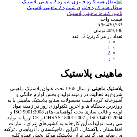
سطل همه کاره فانتزی شماره 2 ماهینی پلاستیک
تامین کننده:
ماهینی پلاستیک
قیمت واحد
% 5
430,533
409,106
تومان
تعداد در هر کارتن:
12
عدد
‹
1
2
›
ماهینی پلاستیک
پلاستیک ماهینی
از سال 1366 تحت عنوان پلاستیک ماهینی
شروع به فعاليت در زمینه تولید و پخش لوازم خانگی و
آشپزخانه كرده است محصولات صنایع پلاستیک ماهینی با به
روزترین دستگاه ها و آخرین تکنولوژی روز در زمینه مواد
اولیه و قالب سازی تحت گواهینامه های ISO 9001:2008 و
ISO 14001:2004 و OHSAS 18001:2007 و CE اروپا به تولید
می رسد. تولیدات این کارخانه به کشورهای عراق ، امارات ،
افغانستان ، پاکستان ، اکراین ، تاجیکستان ، آذربایجان ، ترکیه
و... صادر می گردد. ایران پلاستیک مرکز پخش عمده کلیه