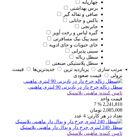
چهارپایه
برس بهداشتی
صافی و تفاله گیر
باکس و جانانی
جابرنجی
گیره لباس و رخت آویز
سبد پیک نیک مسافرتی
جای حبوبات و جای ادویه
سینی پذیرایی
سطل زباله
سطل پلاستیکی صنعتی
مرتب سازی
پربازديد ترين
جديدترين‌ها
قيمت
نزولی
قيمت صعودی
سطل زباله چرخ دار در بادبزنی 90 لیتری ماهینی
تامین کننده:
ماهینی پلاستیک
قیمت واحد
% 7
2,241,810
2,085,008
تومان
تعداد در هر کارتن:
4
عدد
سطل 240 لیتری چرخ دار و پدال دار ماهینی پلاستیک
تامین کننده:
ماهینی پلاستیک