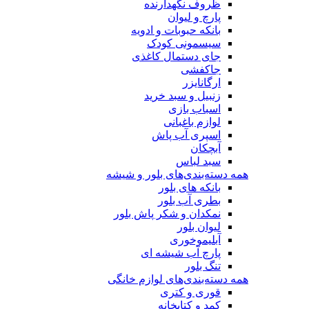
ظروف نگهدارنده
پارچ و لیوان
بانکه حبوبات و ادویه
سیسمونی کودک
جای دستمال کاغذی
جاکفشی
ارگانایزر
زنبیل و سبد خرید
اسباب بازی
لوازم باغبانی
اسپری آب پاش
آبچکان
سبد لباس
همه دسته‌بندی‌های بلور و شیشه
بانکه های بلور
بطری آب بلور
نمکدان و شکر پاش بلور
لیوان بلور
آبلیموخوری
پارچ آب شیشه ای
تنگ بلور
همه دسته‌بندی‌های لوازم خانگی
قوری و کتری
کمد و کتابخانه