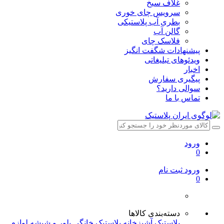
غلاف سیخ
سرویس چای خوری
بطری آب پلاستیکی
گالن آب
فلاسک چای
پیشنهادات شگفت انگیز
ویدئوهای تبلیغاتی
اخبار
پیگیری سفارش
سوالی دارید؟
تماس با ما
ورود
0
ورود
ثبت نام
0
دسته‌بندی کالاها
پلاستیک آشپزخانه
پلاستیک خانگی
بلور و شیشه
لوازم