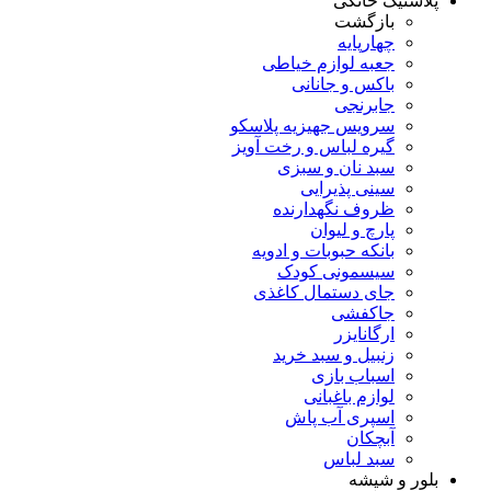
پلاستیک خانگی
بازگشت
چهارپایه
جعبه لوازم خیاطی
باکس و جانانی
جابرنجی
سرویس جهیزیه پلاسکو
گیره لباس و رخت آویز
سبد نان و سبزی
سینی پذیرایی
ظروف نگهدارنده
پارچ و لیوان
بانکه حبوبات و ادویه
سیسمونی کودک
جای دستمال کاغذی
جاکفشی
ارگانایزر
زنبیل و سبد خرید
اسباب بازی
لوازم باغبانی
اسپری آب پاش
آبچکان
سبد لباس
بلور و شیشه