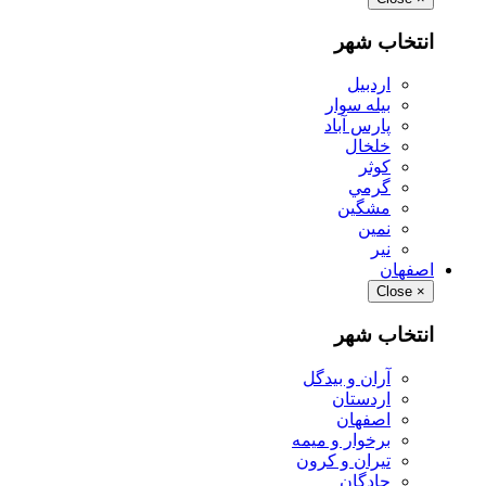
انتخاب شهر
اردبيل
بيله سوار
پارس آباد
خلخال
كوثر
گرمي
مشگين
نمين
نير
اصفهان
Close
×
انتخاب شهر
آران و بيدگل
اردستان
اصفهان
برخوار و ميمه
تيران و كرون
چادگان