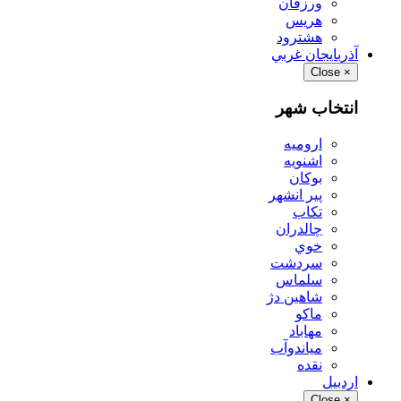
ورزقان
هريس
هشترود
آذربايجان غربي
Close
×
انتخاب شهر
اروميه
اشنويه
بوكان
پير انشهر
تكاب
چالدران
خوي
سردشت
سلماس
شاهين دژ
ماكو
مهاباد
مياندوآب
نقده
اردبيل
Close
×