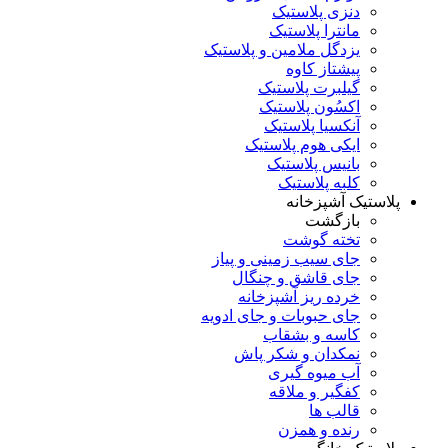
دنزی پلاستیک
مانترا پلاستیک
یزدگل ملامین و پلاستیک
پیشتاز کاوه
گیلبرت پلاستیک
اکسُون پلاستیک
آنکسیا پلاستیک
ایکی هوم پلاستیک
بانیس پلاستیک
کلبه پلاستیک
پلاستیک آشپزخانه
بازگشت
تخته گوشت
جای سیب زمینی و پیاز
جای قاشق و چنگال
خرده ریز آشپزخانه
جای حبوبات و جای ادویه
کاسه و بشقاب
نمکدان و شکر پاش
آب میوه گیری
کفگیر و ملاقه
قالب ها
رنده و همزن