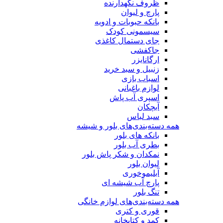
ظروف نگهدارنده
پارچ و لیوان
بانکه حبوبات و ادویه
سیسمونی کودک
جای دستمال کاغذی
جاکفشی
ارگانایزر
زنبیل و سبد خرید
اسباب بازی
لوازم باغبانی
اسپری آب پاش
آبچکان
سبد لباس
همه دسته‌بندی‌های بلور و شیشه
بانکه های بلور
بطری آب بلور
نمکدان و شکر پاش بلور
لیوان بلور
آبلیموخوری
پارچ آب شیشه ای
تنگ بلور
همه دسته‌بندی‌های لوازم خانگی
قوری و کتری
کمد و کتابخانه