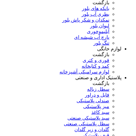
بازگشت
بانکه های بلور
بطری آب بلور
نمکدان و شکر پاش بلور
لیوان بلور
آبلیموخوری
پارچ آب شیشه ای
تنگ بلور
لوازم خانگی
بازگشت
قوری و کتری
کمد و کتابخانه
لوازم سرامیکی آشپزخانه
پلاستیک اداری و صنعتی
بازگشت
سطل زباله
فایل و دراور
صندلی پلاستیکی
میز پلاستیکی
سبد کاغذ
سبد پلاستیکی صنعتی
سطل پلاستیکی صنعتی
گلدان و زیر گلدان
قیف پلاستیکی