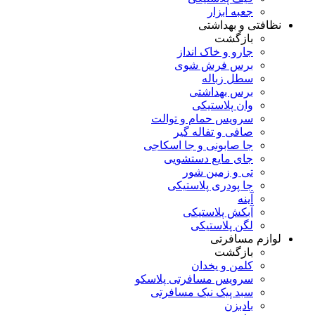
جعبه ابزار
نظافتی و بهداشتی
بازگشت
جارو و خاک انداز
برس فرش شوی
سطل زباله
برس بهداشتی
وان پلاستیکی
سرویس حمام و توالت
صافی و تفاله گیر
جا صابونی و جا اسکاجی
جای مایع دستشویی
تی و زمین شور
جا پودری پلاستیکی
آینه
آبکش پلاستیکی
لگن پلاستیکی
لوازم مسافرتی
بازگشت
کلمن و یخدان
سرویس مسافرتی پلاسکو
سبد پیک نیک مسافرتی
بادبزن