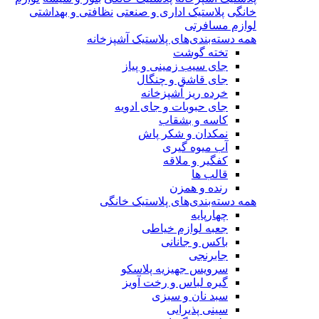
خانگی
پلاستیک اداری و صنعتی
نظافتی و بهداشتی
لوازم مسافرتی
همه دسته‌بندی‌های پلاستیک آشپزخانه
تخته گوشت
جای سیب زمینی و پیاز
جای قاشق و چنگال
خرده ریز آشپزخانه
جای حبوبات و جای ادویه
کاسه و بشقاب
نمکدان و شکر پاش
آب میوه گیری
کفگیر و ملاقه
قالب ها
رنده و همزن
همه دسته‌بندی‌های پلاستیک خانگی
چهارپایه
جعبه لوازم خیاطی
باکس و جانانی
جابرنجی
سرویس جهیزیه پلاسکو
گیره لباس و رخت آویز
سبد نان و سبزی
سینی پذیرایی