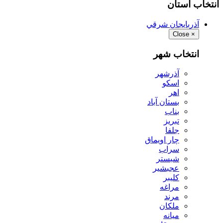
انتخاب استان
آذربايجان شرقي
Close
×
انتخاب شهر
آذرشهر
اسكو
اهر
بستان آباد
بناب
تبريز
جلفا
چار اويماق
سراب
شبستر
عجبشير
كليبر
مراغه
مرند
ملكان
ميانه