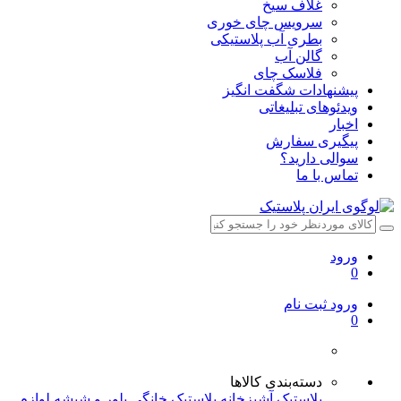
غلاف سیخ
سرویس چای خوری
بطری آب پلاستیکی
گالن آب
فلاسک چای
پیشنهادات شگفت انگیز
ویدئوهای تبلیغاتی
اخبار
پیگیری سفارش
سوالی دارید؟
تماس با ما
ورود
0
ورود
ثبت نام
0
دسته‌بندی کالاها
پلاستیک آشپزخانه
پلاستیک خانگی
بلور و شیشه
لوازم