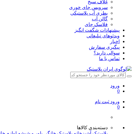
غلاف سیخ
سرویس چای خوری
بطری آب پلاستیکی
گالن آب
فلاسک چای
پیشنهادات شگفت انگیز
ویدئوهای تبلیغاتی
اخبار
پیگیری سفارش
سوالی دارید؟
تماس با ما
ورود
0
ورود
ثبت نام
0
دسته‌بندی کالاها
پلاستیک آشپزخانه
پلاستیک خانگی
بلور و شیشه
لوازم خا