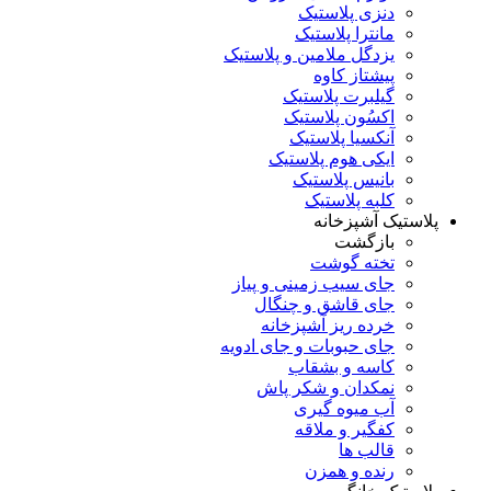
دنزی پلاستیک
مانترا پلاستیک
یزدگل ملامین و پلاستیک
پیشتاز کاوه
گیلبرت پلاستیک
اکسُون پلاستیک
آنکسیا پلاستیک
ایکی هوم پلاستیک
بانیس پلاستیک
کلبه پلاستیک
پلاستیک آشپزخانه
بازگشت
تخته گوشت
جای سیب زمینی و پیاز
جای قاشق و چنگال
خرده ریز آشپزخانه
جای حبوبات و جای ادویه
کاسه و بشقاب
نمکدان و شکر پاش
آب میوه گیری
کفگیر و ملاقه
قالب ها
رنده و همزن