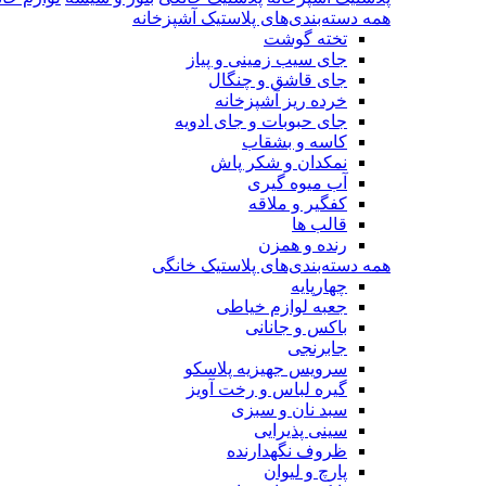
همه دسته‌بندی‌های پلاستیک آشپزخانه
تخته گوشت
جای سیب زمینی و پیاز
جای قاشق و چنگال
خرده ریز آشپزخانه
جای حبوبات و جای ادویه
کاسه و بشقاب
نمکدان و شکر پاش
آب میوه گیری
کفگیر و ملاقه
قالب ها
رنده و همزن
همه دسته‌بندی‌های پلاستیک خانگی
چهارپایه
جعبه لوازم خیاطی
باکس و جانانی
جابرنجی
سرویس جهیزیه پلاسکو
گیره لباس و رخت آویز
سبد نان و سبزی
سینی پذیرایی
ظروف نگهدارنده
پارچ و لیوان