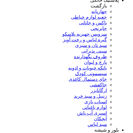
پلاستیک خانگی
بازگشت
چهارپایه
جعبه لوازم خیاطی
باکس و جانانی
جابرنجی
سرویس جهیزیه پلاسکو
گیره لباس و رخت آویز
سبد نان و سبزی
سینی پذیرایی
ظروف نگهدارنده
پارچ و لیوان
بانکه حبوبات و ادویه
سیسمونی کودک
جای دستمال کاغذی
جاکفشی
ارگانایزر
زنبیل و سبد خرید
اسباب بازی
لوازم باغبانی
اسپری آب پاش
آبچکان
سبد لباس
بلور و شیشه