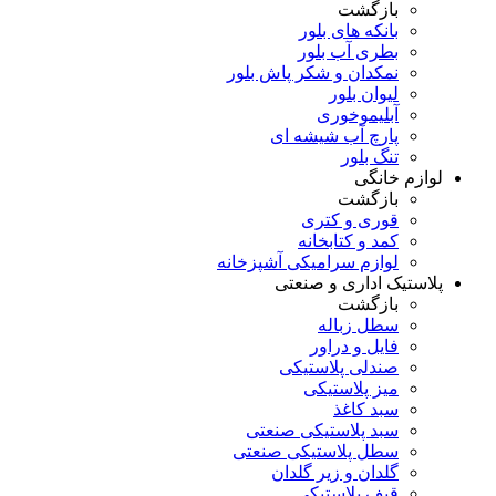
بازگشت
بانکه های بلور
بطری آب بلور
نمکدان و شکر پاش بلور
لیوان بلور
آبلیموخوری
پارچ آب شیشه ای
تنگ بلور
لوازم خانگی
بازگشت
قوری و کتری
کمد و کتابخانه
لوازم سرامیکی آشپزخانه
پلاستیک اداری و صنعتی
بازگشت
سطل زباله
فایل و دراور
صندلی پلاستیکی
میز پلاستیکی
سبد کاغذ
سبد پلاستیکی صنعتی
سطل پلاستیکی صنعتی
گلدان و زیر گلدان
قیف پلاستیکی