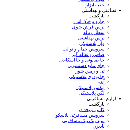
جعبه ابزار
نظافتی و بهداشتی
بازگشت
جارو و خاک انداز
برس فرش شوی
سطل زباله
برس بهداشتی
وان پلاستیکی
سرویس حمام و توالت
صافی و تفاله گیر
جا صابونی و جا اسکاجی
جای مایع دستشویی
تی و زمین شور
جا پودری پلاستیکی
آینه
آبکش پلاستیکی
لگن پلاستیکی
لوازم مسافرتی
بازگشت
کلمن و یخدان
سرویس مسافرتی پلاسکو
سبد پیک نیک مسافرتی
بادبزن