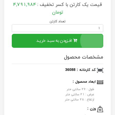
قیمت یک کارتن با کسر تخفیف :
4,791,984
تومان
تعداد کارتن
افــزودن به سبــد خریــد
مشخصات محصول
کد کارخانه : 36088
ابعاد محصول :
طول : 26 سانتی متر
عرض : 21 سانتی متر
ارتفاع : 28 سانتی متر
وزن :