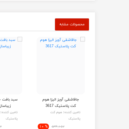
محصولات مشابه
جاقاشقی آویز الیزا هوم
سبد بافت ج
کت پلاستیک 3617
زیباسازان 8
تامین کننده:
هوم کت
تامین کننده:
پلاستیک
پلاستیک
% 10
7
534,657