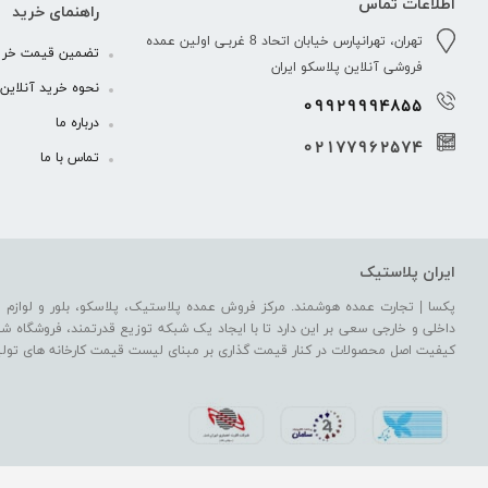
اطلاعات تماس
راهنمای خرید
تهران، تهرانپارس خیابان اتحاد 8 غربـی اولین عمده
تضمین قیمت خری
فروشی آنلاین پلاسکو ایران
نحوه خرید آنلاین .
09929994855
درباره ما
02177962574
تماس با ما
ایران پلاستیک
پکسا | تجارت عمده هوشمند. مرکز فروش عمده پلاستیک، پلاسکو، بلور و لوازم خا
داخلی و خارجی سعی بر این دارد تا با ایجاد یک شبکه توزیع قدرتمند، فروشگاه شما 
کیفیت اصل محصولات در کنار قیمت گذاری بر مبنای لیست قیمت کارخانه های تولی