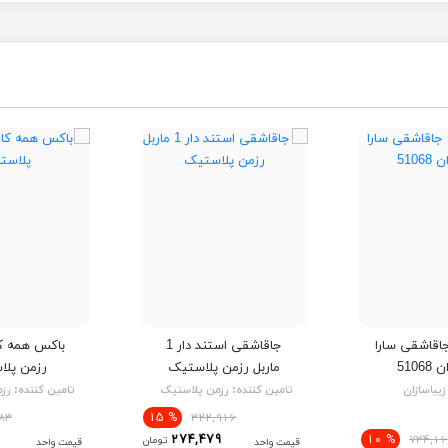
اقاشقی سارا
جاقاشقی استند دار 1
باکس همه کار
5106
ماربل رزمن پلاستیک
رزمن پل
زیباسازان
تامین کننده:
رزمن پلاستیک
تامین کننده:
رز
% 15
83
322,916
274,479
% 10
734,16
تومان
قیمت واحد
قیمت واحد