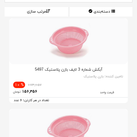
مرتب سازی
دسته‌بندی
آبکش شماره 3 لایف بازن پلاستیک 5497
تامین کننده:
بازن پلاستیک
% 10
173,657
156,356
تومان
قیمت واحد
6
تعداد در هر کارتن:
عدد