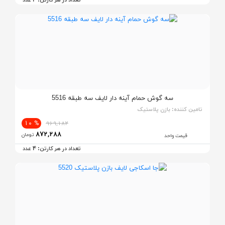
سه گوش حمام آینه دار لایف سه طبقه 5516
تامین کننده:
بازن پلاستیک
% 10
969,182
872,288
تومان
قیمت واحد
4
تعداد در هر کارتن:
عدد