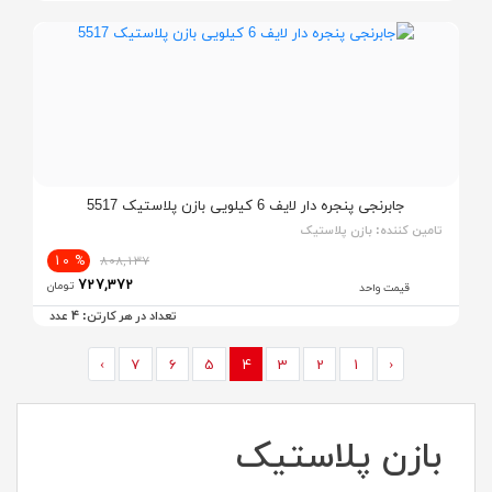
جابرنجی پنجره دار لایف 6 کیلویی بازن پلاستیک 5517
تامین کننده:
بازن پلاستیک
% 10
808,137
727,372
تومان
قیمت واحد
4
تعداد در هر کارتن:
عدد
›
7
6
5
4
3
2
1
‹
بازن پلاستیک