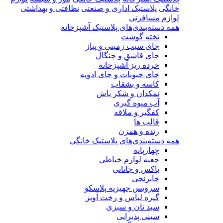
خانگی
پلاستیک اداری و صنعتی
نظافتی و بهداشتی
لوازم مسافرتی
همه دسته‌بندی‌های پلاستیک آشپزخانه
تخته گوشت
جای سیب زمینی و پیاز
جای قاشق و چنگال
خرده ریز آشپزخانه
جای حبوبات و جای ادویه
کاسه و بشقاب
نمکدان و شکر پاش
آب میوه گیری
کفگیر و ملاقه
قالب ها
رنده و همزن
همه دسته‌بندی‌های پلاستیک خانگی
چهارپایه
جعبه لوازم خیاطی
باکس و جانانی
جابرنجی
سرویس جهیزیه پلاسکو
گیره لباس و رخت آویز
سبد نان و سبزی
سینی پذیرایی