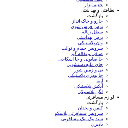
جعبه ابزار
نظافتی و بهداشتی
بازگشت
جارو و خاک انداز
برس فرش شوی
سطل زباله
برس بهداشتی
وان پلاستیکی
سرویس حمام و توالت
صافی و تفاله گیر
جا صابونی و جا اسکاجی
جای مایع دستشویی
تی و زمین شور
جا پودری پلاستیکی
آینه
آبکش پلاستیکی
لگن پلاستیکی
لوازم مسافرتی
بازگشت
کلمن و یخدان
سرویس مسافرتی پلاسکو
سبد پیک نیک مسافرتی
بادبزن