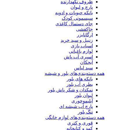
ظروف نگهدارنده
پارچ و لیوان
بانکه حبوبات و ادویه
سیسمونی کودک
جای دستمال کاغذی
جاکفشی
ارگانایزر
زنبیل و سبد خرید
اسباب بازی
لوازم باغبانی
اسپری آب پاش
آبچکان
سبد لباس
همه دسته‌بندی‌های بلور و شیشه
بانکه های بلور
بطری آب بلور
نمکدان و شکر پاش بلور
لیوان بلور
آبلیموخوری
پارچ آب شیشه ای
تنگ بلور
همه دسته‌بندی‌های لوازم خانگی
قوری و کتری
کمد و کتابخانه