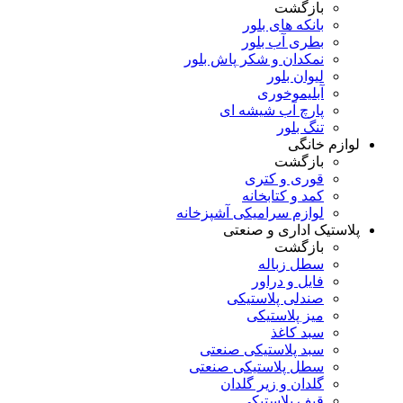
بازگشت
بانکه های بلور
بطری آب بلور
نمکدان و شکر پاش بلور
لیوان بلور
آبلیموخوری
پارچ آب شیشه ای
تنگ بلور
لوازم خانگی
بازگشت
قوری و کتری
کمد و کتابخانه
لوازم سرامیکی آشپزخانه
پلاستیک اداری و صنعتی
بازگشت
سطل زباله
فایل و دراور
صندلی پلاستیکی
میز پلاستیکی
سبد کاغذ
سبد پلاستیکی صنعتی
سطل پلاستیکی صنعتی
گلدان و زیر گلدان
قیف پلاستیکی