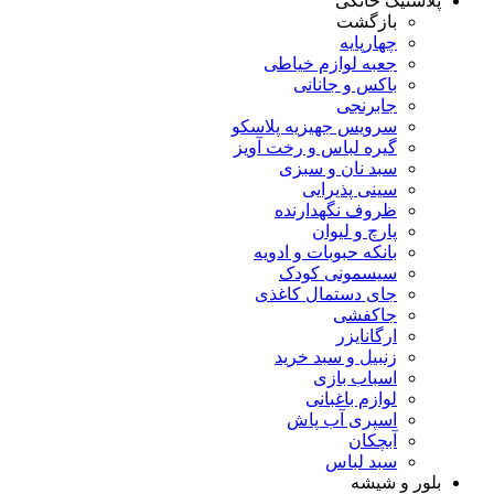
پلاستیک خانگی
بازگشت
چهارپایه
جعبه لوازم خیاطی
باکس و جانانی
جابرنجی
سرویس جهیزیه پلاسکو
گیره لباس و رخت آویز
سبد نان و سبزی
سینی پذیرایی
ظروف نگهدارنده
پارچ و لیوان
بانکه حبوبات و ادویه
سیسمونی کودک
جای دستمال کاغذی
جاکفشی
ارگانایزر
زنبیل و سبد خرید
اسباب بازی
لوازم باغبانی
اسپری آب پاش
آبچکان
سبد لباس
بلور و شیشه