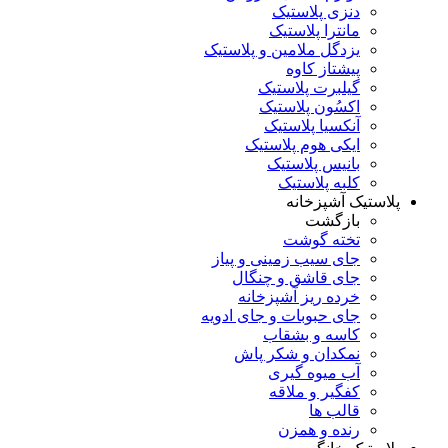
دنزی پلاستیک
مانترا پلاستیک
یزدگل ملامین و پلاستیک
پیشتاز کاوه
گیلبرت پلاستیک
اکسُون پلاستیک
آنکسیا پلاستیک
ایکی هوم پلاستیک
بانیس پلاستیک
کلبه پلاستیک
پلاستیک آشپزخانه
بازگشت
تخته گوشت
جای سیب زمینی و پیاز
جای قاشق و چنگال
خرده ریز آشپزخانه
جای حبوبات و جای ادویه
کاسه و بشقاب
نمکدان و شکر پاش
آب میوه گیری
کفگیر و ملاقه
قالب ها
رنده و همزن