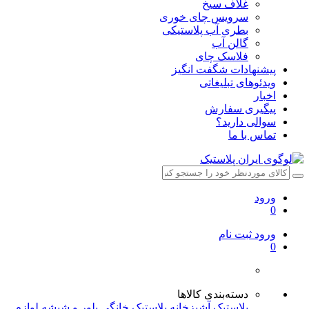
غلاف سیخ
سرویس چای خوری
بطری آب پلاستیکی
گالن آب
فلاسک چای
پیشنهادات شگفت انگیز
ویدئوهای تبلیغاتی
اخبار
پیگیری سفارش
سوالی دارید؟
تماس با ما
ورود
0
ورود
ثبت نام
0
دسته‌بندی کالاها
پلاستیک آشپزخانه
پلاستیک خانگی
بلور و شیشه
لوازم