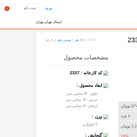
ورود
ثبت نام
0
ارسال تهران,تهران
0 نظر
/
نوشتن نظر
از 0 رای
مشخصات محصول
کد کارخانه : 2337
ابعاد محصول :
طول : 38 سانتی متر
عرض : 38 سانتی متر
ارتفاع : 44 سانتی متر
تومان
6 عدد
وزن :
0 کیلوگرم
ومان
گنجایش :
10%