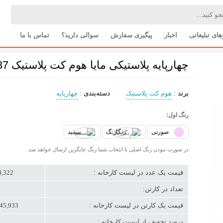
های تبلیغاتی
اخبار
پیگیری سفارش
سوالی دارید؟
تماس با ما
چهارپایه پلاستیکی مایا هوم کت پلاستیک 2337
برند
:
هوم کت پلاستیک
دسته‌بندی
:
چهارپایه
رنگ اول:
صورتی
رنگارنگ
سفید
در صورت نبودن رنگ اصلی با انتخاب شما رنگ جایگزین ارسال خواهد شد.
قیمت یک عدد در لیست کارخانه :
874,322 
تعداد در کارتن:
قیمت یک کارتن در لیست کارخانه :
5,245,933 ت
درصد تخفیف از لیست کارخانه :