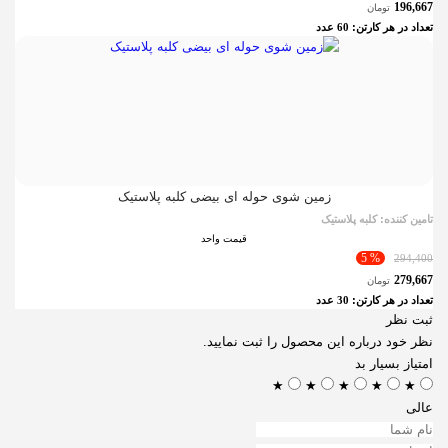
196,667
تومان
تعداد در هر کارتن:
60
عدد
زمین شوی حوله ای بیضی کلبه پلاستیک
تامین کننده:
کلبه پلاستیک
قیمت واحد
% 5
294,400
279,667
تومان
تعداد در هر کارتن:
30
عدد
ثبت نظر
نظر خود درباره این محصول را ثبت نمایید.
امتیاز
بسیار بد
★
★
★
★
★
عالی