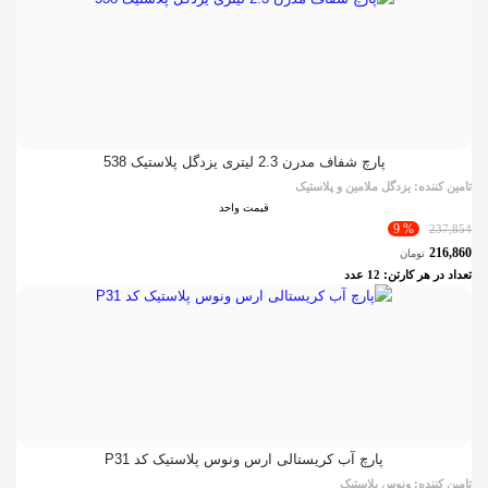
پارچ شفاف مدرن 2.3 لیتری یزدگل پلاستیک 538
تامین کننده:
یزدگل ملامین و پلاستیک
قیمت واحد
% 9
237,854
216,860
تومان
تعداد در هر کارتن:
12
عدد
پارچ آب کریستالی ارس ونوس پلاستیک کد P31
تامین کننده:
ونوس پلاستیک