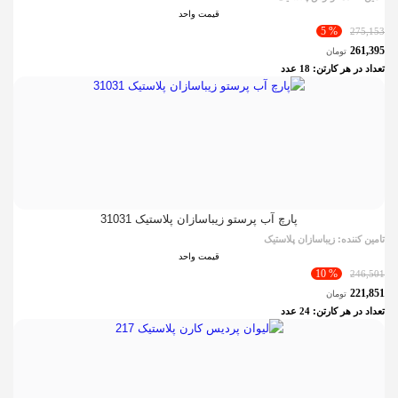
قیمت واحد
% 5
275,153
261,395
تومان
تعداد در هر کارتن:
18
عدد
پارچ آب پرستو زیباسازان پلاستیک 31031
تامین کننده:
زیباسازان پلاستیک
قیمت واحد
% 10
246,501
221,851
تومان
تعداد در هر کارتن:
24
عدد