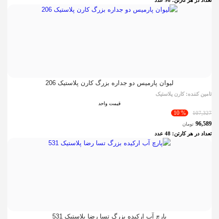
تعداد در هر کارتن:
96
عدد
لیوان پارمیس دو جداره بزرگ کارن پلاستیک 206
تامین کننده:
کارن پلاستیک
قیمت واحد
% 10
107,327
96,589
تومان
تعداد در هر کارتن:
48
عدد
پارچ آب ارکیده بزرگ تسا رضا پلاستیک 531