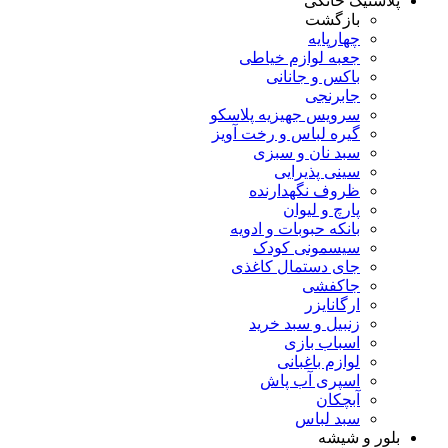
پلاستیک خانگی
بازگشت
چهارپایه
جعبه لوازم خیاطی
باکس و جانانی
جابرنجی
سرویس جهیزیه پلاسکو
گیره لباس و رخت آویز
سبد نان و سبزی
سینی پذیرایی
ظروف نگهدارنده
پارچ و لیوان
بانکه حبوبات و ادویه
سیسمونی کودک
جای دستمال کاغذی
جاکفشی
ارگانایزر
زنبیل و سبد خرید
اسباب بازی
لوازم باغبانی
اسپری آب پاش
آبچکان
سبد لباس
بلور و شیشه