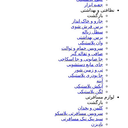
جعبه ابزار
نظافتی و بهداشتی
بازگشت
جارو و خاک انداز
برس فرش شوی
سطل زباله
برس بهداشتی
وان پلاستیکی
سرویس حمام و توالت
صافی و تفاله گیر
جا صابونی و جا اسکاجی
جای مایع دستشویی
تی و زمین شور
جا پودری پلاستیکی
آینه
آبکش پلاستیکی
لگن پلاستیکی
لوازم مسافرتی
بازگشت
کلمن و یخدان
سرویس مسافرتی پلاسکو
سبد پیک نیک مسافرتی
بادبزن