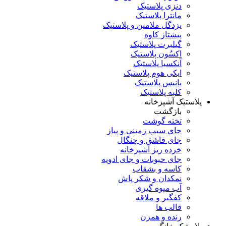
دنزی پلاستیک
مانترا پلاستیک
یزدگل ملامین و پلاستیک
پیشتاز کاوه
گیلبرت پلاستیک
اکسُون پلاستیک
آنکسیا پلاستیک
ایکی هوم پلاستیک
بانیس پلاستیک
کلبه پلاستیک
پلاستیک آشپزخانه
بازگشت
تخته گوشت
جای سیب زمینی و پیاز
جای قاشق و چنگال
خرده ریز آشپزخانه
جای حبوبات و جای ادویه
کاسه و بشقاب
نمکدان و شکر پاش
آب میوه گیری
کفگیر و ملاقه
قالب ها
رنده و همزن