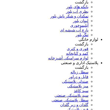
بازگشت
بانکه های بلور
بطری آب بلور
نمکدان و شکر پاش بلور
لیوان بلور
آبلیموخوری
پارچ آب شیشه ای
تنگ بلور
لوازم خانگی
بازگشت
قوری و کتری
کمد و کتابخانه
لوازم سرامیکی آشپزخانه
پلاستیک اداری و صنعتی
بازگشت
سطل زباله
فایل و دراور
صندلی پلاستیکی
میز پلاستیکی
سبد کاغذ
سبد پلاستیکی صنعتی
سطل پلاستیکی صنعتی
گلدان و زیر گلدان
قیف پلاستیکی