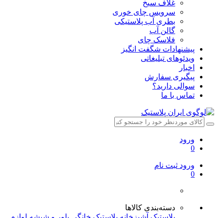
غلاف سیخ
سرویس چای خوری
بطری آب پلاستیکی
گالن آب
فلاسک چای
پیشنهادات شگفت انگیز
ویدئوهای تبلیغاتی
اخبار
پیگیری سفارش
سوالی دارید؟
تماس با ما
ورود
0
ورود
ثبت نام
0
دسته‌بندی کالاها
پلاستیک آشپزخانه
پلاستیک خانگی
بلور و شیشه
لوازم