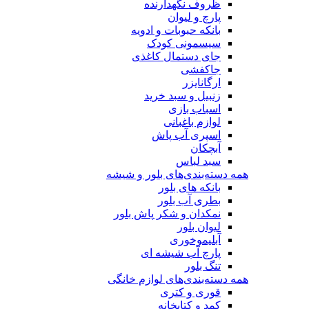
ظروف نگهدارنده
پارچ و لیوان
بانکه حبوبات و ادویه
سیسمونی کودک
جای دستمال کاغذی
جاکفشی
ارگانایزر
زنبیل و سبد خرید
اسباب بازی
لوازم باغبانی
اسپری آب پاش
آبچکان
سبد لباس
همه دسته‌بندی‌های بلور و شیشه
بانکه های بلور
بطری آب بلور
نمکدان و شکر پاش بلور
لیوان بلور
آبلیموخوری
پارچ آب شیشه ای
تنگ بلور
همه دسته‌بندی‌های لوازم خانگی
قوری و کتری
کمد و کتابخانه