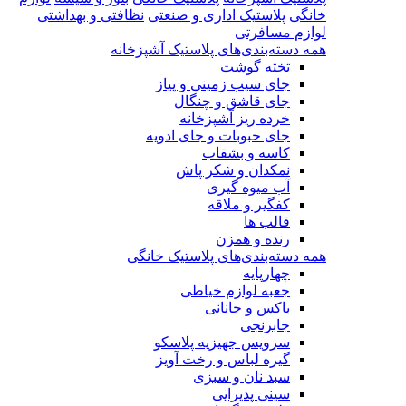
خانگی
پلاستیک اداری و صنعتی
نظافتی و بهداشتی
لوازم مسافرتی
همه دسته‌بندی‌های پلاستیک آشپزخانه
تخته گوشت
جای سیب زمینی و پیاز
جای قاشق و چنگال
خرده ریز آشپزخانه
جای حبوبات و جای ادویه
کاسه و بشقاب
نمکدان و شکر پاش
آب میوه گیری
کفگیر و ملاقه
قالب ها
رنده و همزن
همه دسته‌بندی‌های پلاستیک خانگی
چهارپایه
جعبه لوازم خیاطی
باکس و جانانی
جابرنجی
سرویس جهیزیه پلاسکو
گیره لباس و رخت آویز
سبد نان و سبزی
سینی پذیرایی