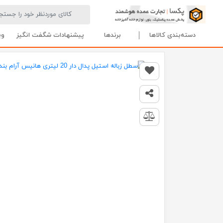
صفحه اصلی
تمام محصولات
سطل زباله استیل پدال دار 20 لیتری هانیس آرام بند
دسته‌بندی کالاها
برندها
پیشنهادات شگفت انگیز
وی