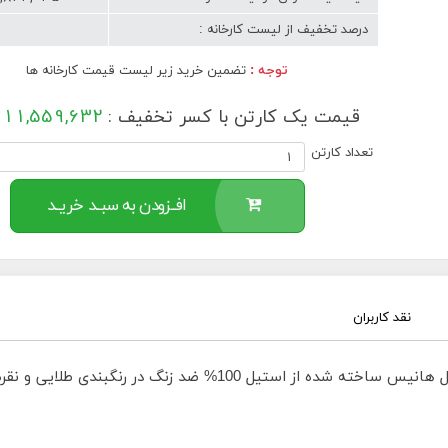
درصد تخفیف از لیست کارخانه :
توجه :
تضمین خرید زیر لیست قیمت کارخانه ها
قیمت یک کارتن با کسر تخفیف :
11,559,632
تعداد کارتن
افــزودن به سبــد خریــد
نقد کاربران
. سطل هانیس ساخته شده از استیل 100% ضد زنگ در 