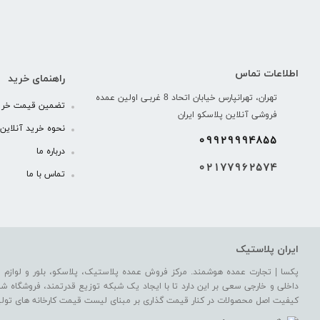
اطلاعات تماس
راهنمای خرید
تهران، تهرانپارس خیابان اتحاد 8 غربـی اولین عمده
تضمین قیمت خری
فروشی آنلاین پلاسکو ایران
نحوه خرید آنلاین .
09929994855
درباره ما
02177962574
تماس با ما
ایران پلاستیک
پکسا | تجارت عمده هوشمند. مرکز فروش عمده پلاستیک، پلاسکو، بلور و لوازم خا
داخلی و خارجی سعی بر این دارد تا با ایجاد یک شبکه توزیع قدرتمند، فروشگاه شما 
کیفیت اصل محصولات در کنار قیمت گذاری بر مبنای لیست قیمت کارخانه های تولی