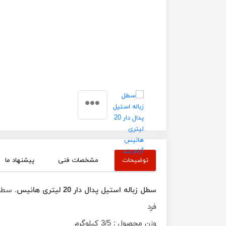
توضیحات
مشخصات فنی
پیشنهاد ما
سطل زباله استیل پدال دار 20 لیتری هانیس
فرد
وزن محصول : 3/5 کیلوگرم