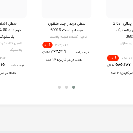
سطل زباله پدالی آدنا 2
سطل دربدار چند منظوره
سطل آشغال
ن پلاستیک
مرسه پلاست 60016
دوج
360
پلاستیک 181
تامین کننده:
مرسه پلاست
زیباسازان
تامین کننده:
ون
% -0
363,612
پلاستیک
363,629
تومان
قیمت واحد
% 10
,384
650,76
12
تعداد در هر کارتن:
عدد
915
585,687
تومان
قیمت واحد
6
هر کارتن:
عدد
تعداد در هر