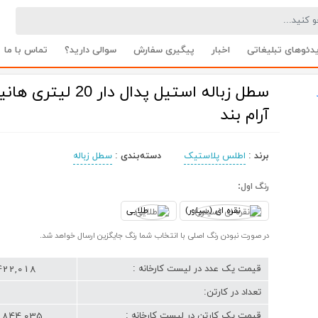
دئوهای تبلیغاتی
اخبار
پیگیری سفارش
سوالی دارید؟
تماس با ما
سطل زباله استیل پدال دار 20 لیت
آرام بند
برند
:
اطلس پلاستیک
دسته‌بندی
:
سطل زباله
رنگ اول:
نقره ای (سیلور)
طلایی
در صورت نبودن رنگ اصلی با انتخاب شما رنگ جایگزین ارسال خواهد شد.
6,422,018 تو
قیمت یک عدد در لیست کارخانه :
تعداد در کارتن:
12,844,035 تو
قیمت یک کارتن در لیست کارخانه :