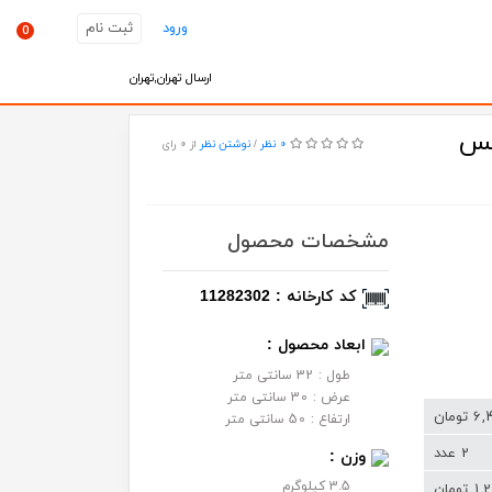
ورود
ثبت نام
0
ارسال تهران,تهران
ری هانیس
0 نظر
از 0 رای
/
نوشتن نظر
مشخصات محصول
کد کارخانه : 11282302
ابعاد محصول :
طول : 32 سانتی متر
عرض : 30 سانتی متر
مان
ارتفاع : 50 سانتی متر
2 عدد
وزن :
3.5 کیلوگرم
مان