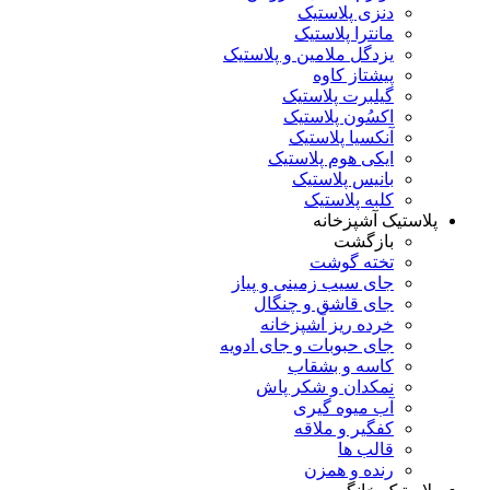
دنزی پلاستیک
مانترا پلاستیک
یزدگل ملامین و پلاستیک
پیشتاز کاوه
گیلبرت پلاستیک
اکسُون پلاستیک
آنکسیا پلاستیک
ایکی هوم پلاستیک
بانیس پلاستیک
کلبه پلاستیک
پلاستیک آشپزخانه
بازگشت
تخته گوشت
جای سیب زمینی و پیاز
جای قاشق و چنگال
خرده ریز آشپزخانه
جای حبوبات و جای ادویه
کاسه و بشقاب
نمکدان و شکر پاش
آب میوه گیری
کفگیر و ملاقه
قالب ها
رنده و همزن