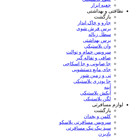
جعبه ابزار
نظافتی و بهداشتی
بازگشت
جارو و خاک انداز
برس فرش شوی
سطل زباله
برس بهداشتی
وان پلاستیکی
سرویس حمام و توالت
صافی و تفاله گیر
جا صابونی و جا اسکاجی
جای مایع دستشویی
تی و زمین شور
جا پودری پلاستیکی
آینه
آبکش پلاستیکی
لگن پلاستیکی
لوازم مسافرتی
بازگشت
کلمن و یخدان
سرویس مسافرتی پلاسکو
سبد پیک نیک مسافرتی
بادبزن