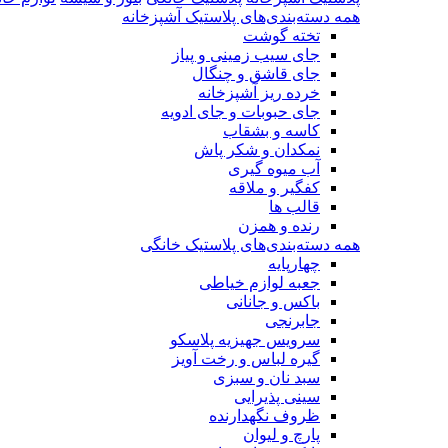
همه دسته‌بندی‌های پلاستیک آشپزخانه
تخته گوشت
جای سیب زمینی و پیاز
جای قاشق و چنگال
خرده ریز آشپزخانه
جای حبوبات و جای ادویه
کاسه و بشقاب
نمکدان و شکر پاش
آب میوه گیری
کفگیر و ملاقه
قالب ها
رنده و همزن
همه دسته‌بندی‌های پلاستیک خانگی
چهارپایه
جعبه لوازم خیاطی
باکس و جانانی
جابرنجی
سرویس جهیزیه پلاسکو
گیره لباس و رخت آویز
سبد نان و سبزی
سینی پذیرایی
ظروف نگهدارنده
پارچ و لیوان