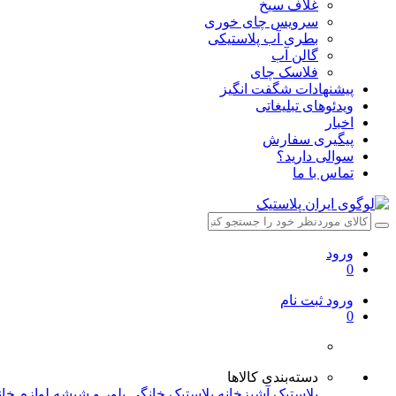
غلاف سیخ
سرویس چای خوری
بطری آب پلاستیکی
گالن آب
فلاسک چای
پیشنهادات شگفت انگیز
ویدئوهای تبلیغاتی
اخبار
پیگیری سفارش
سوالی دارید؟
تماس با ما
ورود
0
ورود
ثبت نام
0
دسته‌بندی کالاها
پلاستیک آشپزخانه
پلاستیک خانگی
بلور و شیشه
لوازم خا