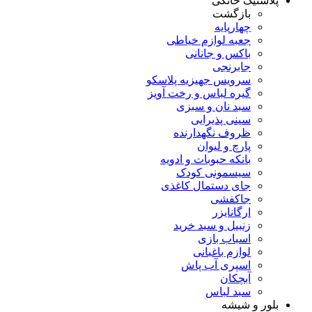
پلاستیک خانگی
بازگشت
چهارپایه
جعبه لوازم خیاطی
باکس و جانانی
جابرنجی
سرویس جهیزیه پلاسکو
گیره لباس و رخت آویز
سبد نان و سبزی
سینی پذیرایی
ظروف نگهدارنده
پارچ و لیوان
بانکه حبوبات و ادویه
سیسمونی کودک
جای دستمال کاغذی
جاکفشی
ارگانایزر
زنبیل و سبد خرید
اسباب بازی
لوازم باغبانی
اسپری آب پاش
آبچکان
سبد لباس
بلور و شیشه