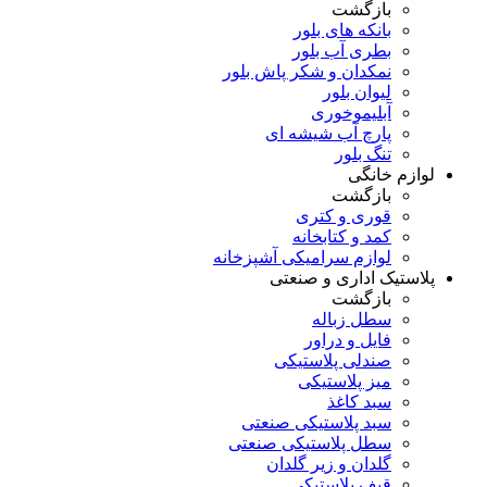
بازگشت
بانکه های بلور
بطری آب بلور
نمکدان و شکر پاش بلور
لیوان بلور
آبلیموخوری
پارچ آب شیشه ای
تنگ بلور
لوازم خانگی
بازگشت
قوری و کتری
کمد و کتابخانه
لوازم سرامیکی آشپزخانه
پلاستیک اداری و صنعتی
بازگشت
سطل زباله
فایل و دراور
صندلی پلاستیکی
میز پلاستیکی
سبد کاغذ
سبد پلاستیکی صنعتی
سطل پلاستیکی صنعتی
گلدان و زیر گلدان
قیف پلاستیکی