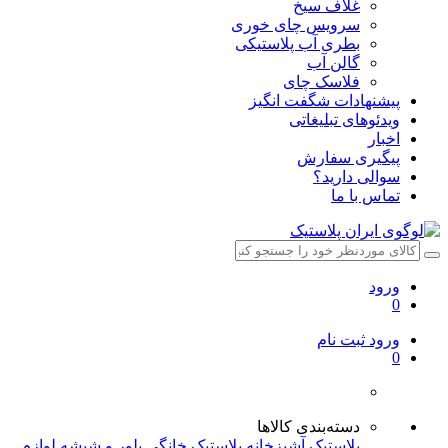
غلاف سیخ
سرویس چای خوری
بطری آب پلاستیکی
گالن آب
فلاسک چای
پیشنهادات شگفت انگیز
ویدئوهای تبلیغاتی
اخبار
پیگیری سفارش
سوالی دارید؟
تماس با ما
ورود
0
ورود
ثبت نام
0
دسته‌بندی کالاها
پلاستیک آشپزخانه
پلاستیک خانگی
بلور و شیشه
لوازم