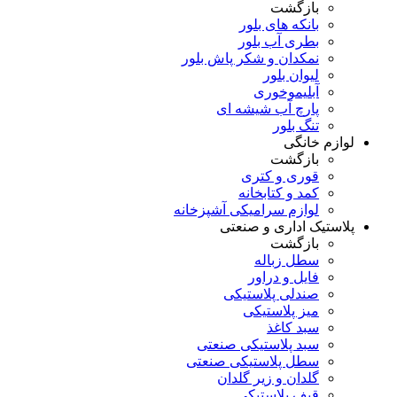
بازگشت
بانکه های بلور
بطری آب بلور
نمکدان و شکر پاش بلور
لیوان بلور
آبلیموخوری
پارچ آب شیشه ای
تنگ بلور
لوازم خانگی
بازگشت
قوری و کتری
کمد و کتابخانه
لوازم سرامیکی آشپزخانه
پلاستیک اداری و صنعتی
بازگشت
سطل زباله
فایل و دراور
صندلی پلاستیکی
میز پلاستیکی
سبد کاغذ
سبد پلاستیکی صنعتی
سطل پلاستیکی صنعتی
گلدان و زیر گلدان
قیف پلاستیکی