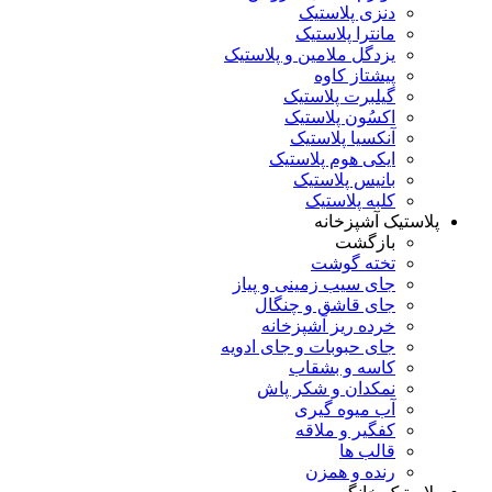
دنزی پلاستیک
مانترا پلاستیک
یزدگل ملامین و پلاستیک
پیشتاز کاوه
گیلبرت پلاستیک
اکسُون پلاستیک
آنکسیا پلاستیک
ایکی هوم پلاستیک
بانیس پلاستیک
کلبه پلاستیک
پلاستیک آشپزخانه
بازگشت
تخته گوشت
جای سیب زمینی و پیاز
جای قاشق و چنگال
خرده ریز آشپزخانه
جای حبوبات و جای ادویه
کاسه و بشقاب
نمکدان و شکر پاش
آب میوه گیری
کفگیر و ملاقه
قالب ها
رنده و همزن