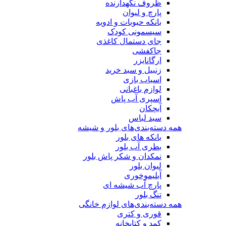
ظروف نگهدارنده
پارچ و لیوان
بانکه حبوبات و ادویه
سیسمونی کودک
جای دستمال کاغذی
جاکفشی
ارگانایزر
زنبیل و سبد خرید
اسباب بازی
لوازم باغبانی
اسپری آب پاش
آبچکان
سبد لباس
همه دسته‌بندی‌های بلور و شیشه
بانکه های بلور
بطری آب بلور
نمکدان و شکر پاش بلور
لیوان بلور
آبلیموخوری
پارچ آب شیشه ای
تنگ بلور
همه دسته‌بندی‌های لوازم خانگی
قوری و کتری
کمد و کتابخانه