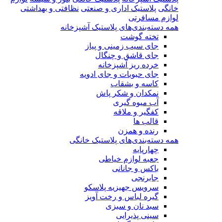
خانگی
پلاستیک اداری و صنعتی
نظافتی و بهداشتی
لوازم مسافرتی
همه دسته‌بندی‌های پلاستیک آشپزخانه
تخته گوشت
جای سیب زمینی و پیاز
جای قاشق و چنگال
خرده ریز آشپزخانه
جای حبوبات و جای ادویه
کاسه و بشقاب
نمکدان و شکر پاش
آب میوه گیری
کفگیر و ملاقه
قالب ها
رنده و همزن
همه دسته‌بندی‌های پلاستیک خانگی
چهارپایه
جعبه لوازم خیاطی
باکس و جانانی
جابرنجی
سرویس جهیزیه پلاسکو
گیره لباس و رخت آویز
سبد نان و سبزی
سینی پذیرایی