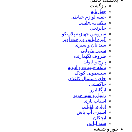
پلاستیک خانگی
بازگشت
چهارپایه
جعبه لوازم خیاطی
باکس و جانانی
جابرنجی
سرویس جهیزیه پلاسکو
گیره لباس و رخت آویز
سبد نان و سبزی
سینی پذیرایی
ظروف نگهدارنده
پارچ و لیوان
بانکه حبوبات و ادویه
سیسمونی کودک
جای دستمال کاغذی
جاکفشی
ارگانایزر
زنبیل و سبد خرید
اسباب بازی
لوازم باغبانی
اسپری آب پاش
آبچکان
سبد لباس
بلور و شیشه