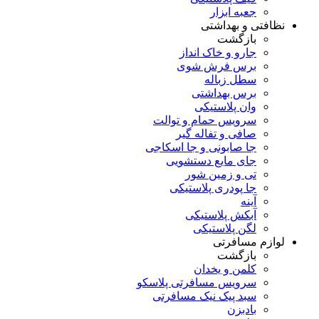
جعبه ابزار
نظافتی و بهداشتی
بازگشت
جارو و خاک انداز
برس فرش شوی
سطل زباله
برس بهداشتی
وان پلاستیکی
سرویس حمام و توالت
صافی و تفاله گیر
جا صابونی و جا اسکاجی
جای مایع دستشویی
تی و زمین شور
جا پودری پلاستیکی
آینه
آبکش پلاستیکی
لگن پلاستیکی
لوازم مسافرتی
بازگشت
کلمن و یخدان
سرویس مسافرتی پلاسکو
سبد پیک نیک مسافرتی
بادبزن