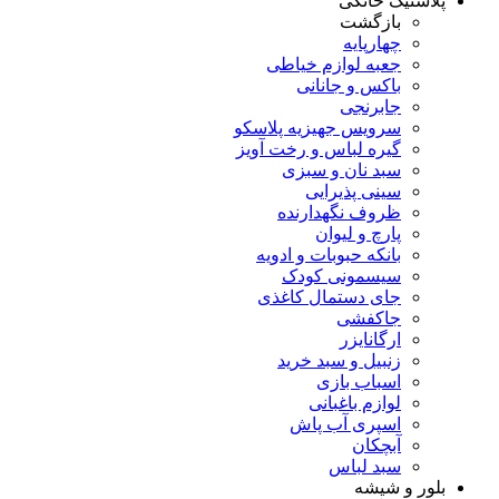
پلاستیک خانگی
بازگشت
چهارپایه
جعبه لوازم خیاطی
باکس و جانانی
جابرنجی
سرویس جهیزیه پلاسکو
گیره لباس و رخت آویز
سبد نان و سبزی
سینی پذیرایی
ظروف نگهدارنده
پارچ و لیوان
بانکه حبوبات و ادویه
سیسمونی کودک
جای دستمال کاغذی
جاکفشی
ارگانایزر
زنبیل و سبد خرید
اسباب بازی
لوازم باغبانی
اسپری آب پاش
آبچکان
سبد لباس
بلور و شیشه