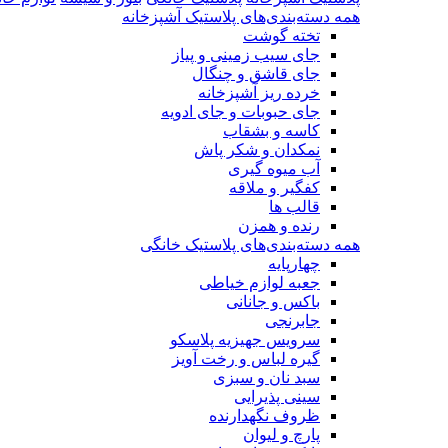
همه دسته‌بندی‌های پلاستیک آشپزخانه
تخته گوشت
جای سیب زمینی و پیاز
جای قاشق و چنگال
خرده ریز آشپزخانه
جای حبوبات و جای ادویه
کاسه و بشقاب
نمکدان و شکر پاش
آب میوه گیری
کفگیر و ملاقه
قالب ها
رنده و همزن
همه دسته‌بندی‌های پلاستیک خانگی
چهارپایه
جعبه لوازم خیاطی
باکس و جانانی
جابرنجی
سرویس جهیزیه پلاسکو
گیره لباس و رخت آویز
سبد نان و سبزی
سینی پذیرایی
ظروف نگهدارنده
پارچ و لیوان