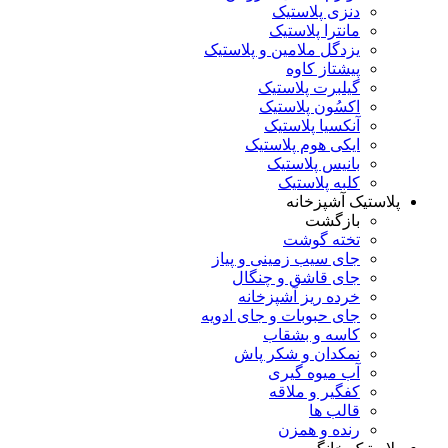
دنزی پلاستیک
مانترا پلاستیک
یزدگل ملامین و پلاستیک
پیشتاز کاوه
گیلبرت پلاستیک
اکسُون پلاستیک
آنکسیا پلاستیک
ایکی هوم پلاستیک
بانیس پلاستیک
کلبه پلاستیک
پلاستیک آشپزخانه
بازگشت
تخته گوشت
جای سیب زمینی و پیاز
جای قاشق و چنگال
خرده ریز آشپزخانه
جای حبوبات و جای ادویه
کاسه و بشقاب
نمکدان و شکر پاش
آب میوه گیری
کفگیر و ملاقه
قالب ها
رنده و همزن