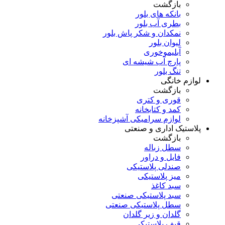
بازگشت
بانکه های بلور
بطری آب بلور
نمکدان و شکر پاش بلور
لیوان بلور
آبلیموخوری
پارچ آب شیشه ای
تنگ بلور
لوازم خانگی
بازگشت
قوری و کتری
کمد و کتابخانه
لوازم سرامیکی آشپزخانه
پلاستیک اداری و صنعتی
بازگشت
سطل زباله
فایل و دراور
صندلی پلاستیکی
میز پلاستیکی
سبد کاغذ
سبد پلاستیکی صنعتی
سطل پلاستیکی صنعتی
گلدان و زیر گلدان
قیف پلاستیکی