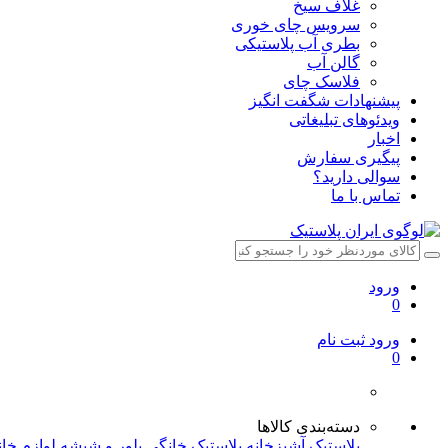
غلاف سیخ
سرویس چای خوری
بطری آب پلاستیکی
گالن آب
فلاسک چای
پیشنهادات شگفت انگیز
ویدئوهای تبلیغاتی
اخبار
پیگیری سفارش
سوالی دارید؟
تماس با ما
ورود
0
ورود
ثبت نام
0
دسته‌بندی کالاها
پلاستیک آشپزخانه
پلاستیک خانگی
بلور و شیشه
لوازم خا