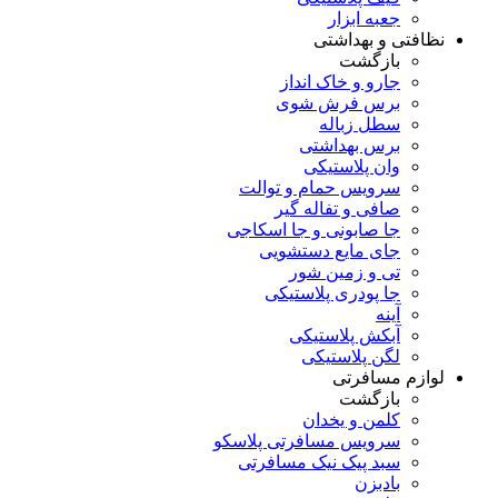
جعبه ابزار
نظافتی و بهداشتی
بازگشت
جارو و خاک انداز
برس فرش شوی
سطل زباله
برس بهداشتی
وان پلاستیکی
سرویس حمام و توالت
صافی و تفاله گیر
جا صابونی و جا اسکاجی
جای مایع دستشویی
تی و زمین شور
جا پودری پلاستیکی
آینه
آبکش پلاستیکی
لگن پلاستیکی
لوازم مسافرتی
بازگشت
کلمن و یخدان
سرویس مسافرتی پلاسکو
سبد پیک نیک مسافرتی
بادبزن