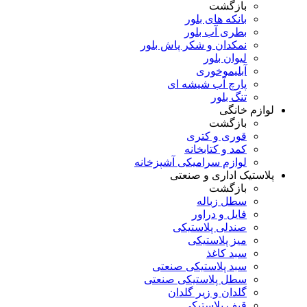
بازگشت
بانکه های بلور
بطری آب بلور
نمکدان و شکر پاش بلور
لیوان بلور
آبلیموخوری
پارچ آب شیشه ای
تنگ بلور
لوازم خانگی
بازگشت
قوری و کتری
کمد و کتابخانه
لوازم سرامیکی آشپزخانه
پلاستیک اداری و صنعتی
بازگشت
سطل زباله
فایل و دراور
صندلی پلاستیکی
میز پلاستیکی
سبد کاغذ
سبد پلاستیکی صنعتی
سطل پلاستیکی صنعتی
گلدان و زیر گلدان
قیف پلاستیکی