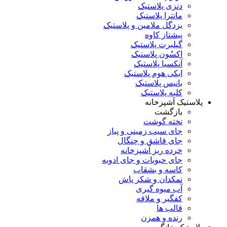
دنزی پلاستیک
مانترا پلاستیک
یزدگل ملامین و پلاستیک
پیشتاز کاوه
گیلبرت پلاستیک
اکسُون پلاستیک
آنکسیا پلاستیک
ایکی هوم پلاستیک
بانیس پلاستیک
کلبه پلاستیک
پلاستیک آشپزخانه
بازگشت
تخته گوشت
جای سیب زمینی و پیاز
جای قاشق و چنگال
خرده ریز آشپزخانه
جای حبوبات و جای ادویه
کاسه و بشقاب
نمکدان و شکر پاش
آب میوه گیری
کفگیر و ملاقه
قالب ها
رنده و همزن