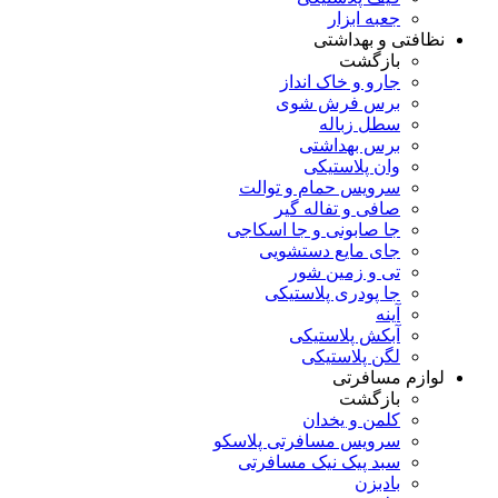
جعبه ابزار
نظافتی و بهداشتی
بازگشت
جارو و خاک انداز
برس فرش شوی
سطل زباله
برس بهداشتی
وان پلاستیکی
سرویس حمام و توالت
صافی و تفاله گیر
جا صابونی و جا اسکاجی
جای مایع دستشویی
تی و زمین شور
جا پودری پلاستیکی
آینه
آبکش پلاستیکی
لگن پلاستیکی
لوازم مسافرتی
بازگشت
کلمن و یخدان
سرویس مسافرتی پلاسکو
سبد پیک نیک مسافرتی
بادبزن