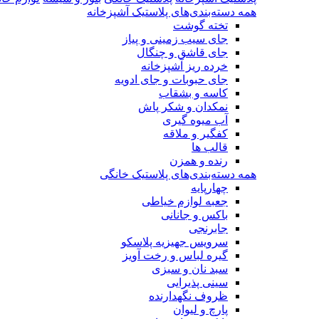
همه دسته‌بندی‌های پلاستیک آشپزخانه
تخته گوشت
جای سیب زمینی و پیاز
جای قاشق و چنگال
خرده ریز آشپزخانه
جای حبوبات و جای ادویه
کاسه و بشقاب
نمکدان و شکر پاش
آب میوه گیری
کفگیر و ملاقه
قالب ها
رنده و همزن
همه دسته‌بندی‌های پلاستیک خانگی
چهارپایه
جعبه لوازم خیاطی
باکس و جانانی
جابرنجی
سرویس جهیزیه پلاسکو
گیره لباس و رخت آویز
سبد نان و سبزی
سینی پذیرایی
ظروف نگهدارنده
پارچ و لیوان