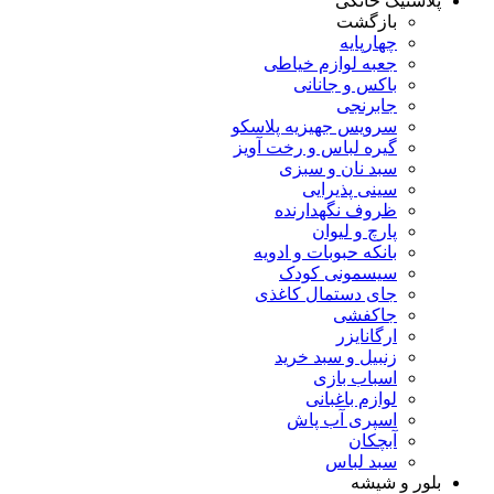
پلاستیک خانگی
بازگشت
چهارپایه
جعبه لوازم خیاطی
باکس و جانانی
جابرنجی
سرویس جهیزیه پلاسکو
گیره لباس و رخت آویز
سبد نان و سبزی
سینی پذیرایی
ظروف نگهدارنده
پارچ و لیوان
بانکه حبوبات و ادویه
سیسمونی کودک
جای دستمال کاغذی
جاکفشی
ارگانایزر
زنبیل و سبد خرید
اسباب بازی
لوازم باغبانی
اسپری آب پاش
آبچکان
سبد لباس
بلور و شیشه