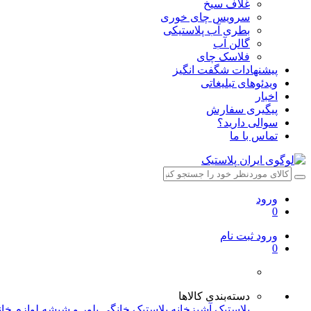
غلاف سیخ
سرویس چای خوری
بطری آب پلاستیکی
گالن آب
فلاسک چای
پیشنهادات شگفت انگیز
ویدئوهای تبلیغاتی
اخبار
پیگیری سفارش
سوالی دارید؟
تماس با ما
ورود
0
ورود
ثبت نام
0
دسته‌بندی کالاها
پلاستیک آشپزخانه
پلاستیک خانگی
بلور و شیشه
لوازم خا