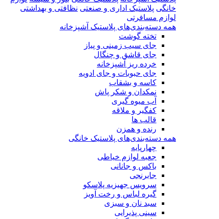
خانگی
پلاستیک اداری و صنعتی
نظافتی و بهداشتی
لوازم مسافرتی
همه دسته‌بندی‌های پلاستیک آشپزخانه
تخته گوشت
جای سیب زمینی و پیاز
جای قاشق و چنگال
خرده ریز آشپزخانه
جای حبوبات و جای ادویه
کاسه و بشقاب
نمکدان و شکر پاش
آب میوه گیری
کفگیر و ملاقه
قالب ها
رنده و همزن
همه دسته‌بندی‌های پلاستیک خانگی
چهارپایه
جعبه لوازم خیاطی
باکس و جانانی
جابرنجی
سرویس جهیزیه پلاسکو
گیره لباس و رخت آویز
سبد نان و سبزی
سینی پذیرایی