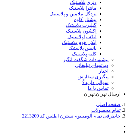
دنزی پلاستیک
مانترا پلاستیک
یزدگل ملامین و پلاستیک
پیشتاز کاوه
گیلبرت پلاستیک
اکسُون پلاستیک
آنکسیا پلاستیک
ایکی هوم پلاستیک
بانیس پلاستیک
کلبه پلاستیک
پیشنهادات شگفت انگیز
ویدئوهای تبلیغاتی
اخبار
پیگیری سفارش
سوالی دارید؟
تماس با ما
ارسال تهران,تهران
صفحه اصلی
تمام محصولات
جاظرفی تمام آلومینیوم نسترن اطلس کد 2213209