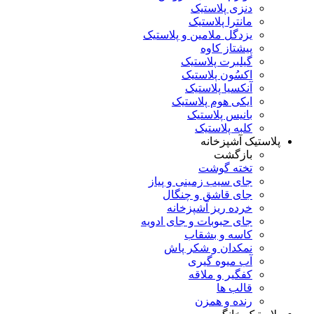
دنزی پلاستیک
مانترا پلاستیک
یزدگل ملامین و پلاستیک
پیشتاز کاوه
گیلبرت پلاستیک
اکسُون پلاستیک
آنکسیا پلاستیک
ایکی هوم پلاستیک
بانیس پلاستیک
کلبه پلاستیک
پلاستیک آشپزخانه
بازگشت
تخته گوشت
جای سیب زمینی و پیاز
جای قاشق و چنگال
خرده ریز آشپزخانه
جای حبوبات و جای ادویه
کاسه و بشقاب
نمکدان و شکر پاش
آب میوه گیری
کفگیر و ملاقه
قالب ها
رنده و همزن