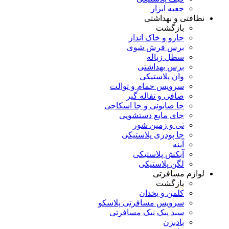
جعبه ابزار
نظافتی و بهداشتی
بازگشت
جارو و خاک انداز
برس فرش شوی
سطل زباله
برس بهداشتی
وان پلاستیکی
سرویس حمام و توالت
صافی و تفاله گیر
جا صابونی و جا اسکاجی
جای مایع دستشویی
تی و زمین شور
جا پودری پلاستیکی
آینه
آبکش پلاستیکی
لگن پلاستیکی
لوازم مسافرتی
بازگشت
کلمن و یخدان
سرویس مسافرتی پلاسکو
سبد پیک نیک مسافرتی
بادبزن