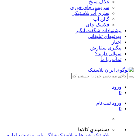
غلاف سیخ
سرویس چای خوری
بطری آب پلاستیکی
گالن آب
فلاسک چای
پیشنهادات شگفت انگیز
ویدئوهای تبلیغاتی
اخبار
پیگیری سفارش
سوالی دارید؟
تماس با ما
ورود
0
ورود
ثبت نام
0
دسته‌بندی کالاها
پلاستیک آشپزخانه
پلاستیک خانگی
بلور و شیشه
لوازم