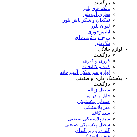
بازگشت
بانکه های بلور
بطری آب بلور
نمکدان و شکر پاش بلور
لیوان بلور
آبلیموخوری
پارچ آب شیشه ای
تنگ بلور
لوازم خانگی
بازگشت
قوری و کتری
کمد و کتابخانه
لوازم سرامیکی آشپزخانه
پلاستیک اداری و صنعتی
بازگشت
سطل زباله
فایل و دراور
صندلی پلاستیکی
میز پلاستیکی
سبد کاغذ
سبد پلاستیکی صنعتی
سطل پلاستیکی صنعتی
گلدان و زیر گلدان
قیف پلاستیکی