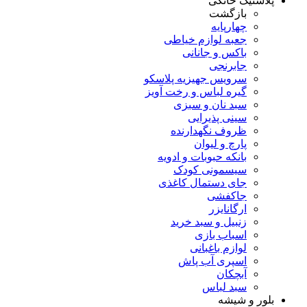
پلاستیک خانگی
بازگشت
چهارپایه
جعبه لوازم خیاطی
باکس و جانانی
جابرنجی
سرویس جهیزیه پلاسکو
گیره لباس و رخت آویز
سبد نان و سبزی
سینی پذیرایی
ظروف نگهدارنده
پارچ و لیوان
بانکه حبوبات و ادویه
سیسمونی کودک
جای دستمال کاغذی
جاکفشی
ارگانایزر
زنبیل و سبد خرید
اسباب بازی
لوازم باغبانی
اسپری آب پاش
آبچکان
سبد لباس
بلور و شیشه