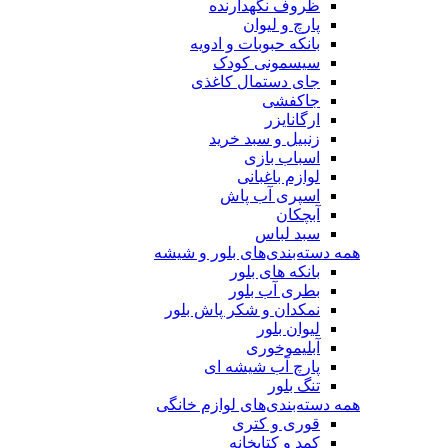
ظروف نگهدارنده
پارچ و لیوان
بانکه حبوبات و ادویه
سیسمونی کودک
جای دستمال کاغذی
جاکفشی
ارگانایزر
زنبیل و سبد خرید
اسباب بازی
لوازم باغبانی
اسپری آب پاش
آبچکان
سبد لباس
همه دسته‌بندی‌های بلور و شیشه
بانکه های بلور
بطری آب بلور
نمکدان و شکر پاش بلور
لیوان بلور
آبلیموخوری
پارچ آب شیشه ای
تنگ بلور
همه دسته‌بندی‌های لوازم خانگی
قوری و کتری
کمد و کتابخانه