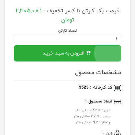
قیمت یک کارتن با کسر تخفیف :
2,305,081
تومان
تعداد کارتن
افــزودن به سبــد خریــد
مشخصات محصول
کد کارخانه : 9523
ابعاد محصول :
طول : 46.5 سانتی متر
عرض : 37.5 سانتی متر
ارتفاع : 9.5 سانتی متر
وزن :