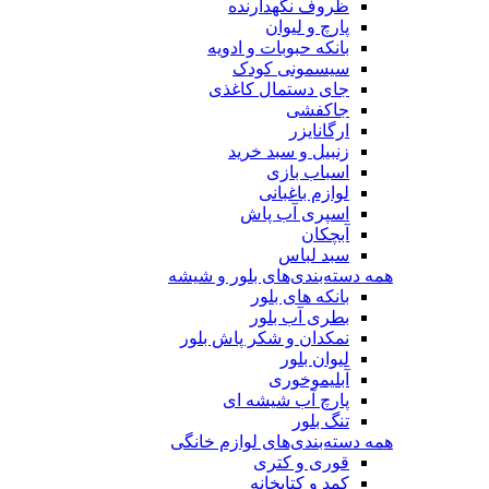
ظروف نگهدارنده
پارچ و لیوان
بانکه حبوبات و ادویه
سیسمونی کودک
جای دستمال کاغذی
جاکفشی
ارگانایزر
زنبیل و سبد خرید
اسباب بازی
لوازم باغبانی
اسپری آب پاش
آبچکان
سبد لباس
همه دسته‌بندی‌های بلور و شیشه
بانکه های بلور
بطری آب بلور
نمکدان و شکر پاش بلور
لیوان بلور
آبلیموخوری
پارچ آب شیشه ای
تنگ بلور
همه دسته‌بندی‌های لوازم خانگی
قوری و کتری
کمد و کتابخانه