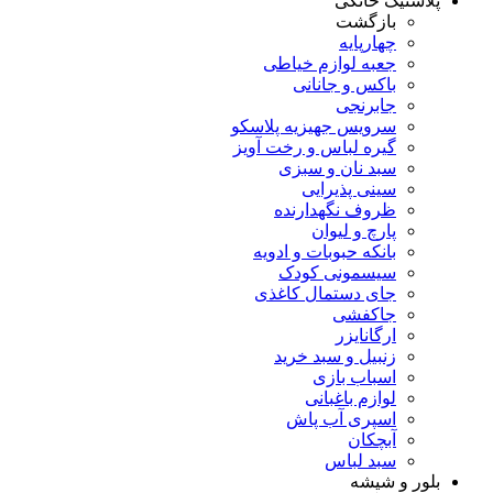
پلاستیک خانگی
بازگشت
چهارپایه
جعبه لوازم خیاطی
باکس و جانانی
جابرنجی
سرویس جهیزیه پلاسکو
گیره لباس و رخت آویز
سبد نان و سبزی
سینی پذیرایی
ظروف نگهدارنده
پارچ و لیوان
بانکه حبوبات و ادویه
سیسمونی کودک
جای دستمال کاغذی
جاکفشی
ارگانایزر
زنبیل و سبد خرید
اسباب بازی
لوازم باغبانی
اسپری آب پاش
آبچکان
سبد لباس
بلور و شیشه