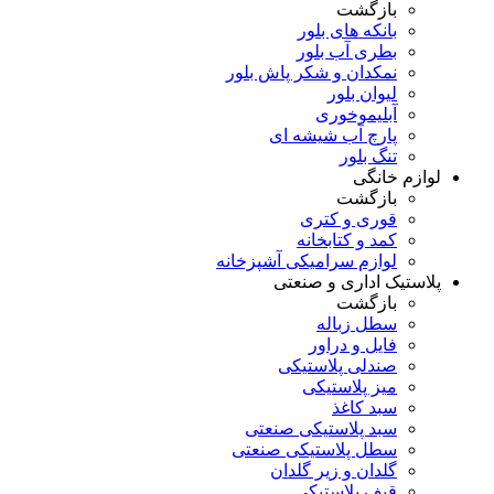
بازگشت
بانکه های بلور
بطری آب بلور
نمکدان و شکر پاش بلور
لیوان بلور
آبلیموخوری
پارچ آب شیشه ای
تنگ بلور
لوازم خانگی
بازگشت
قوری و کتری
کمد و کتابخانه
لوازم سرامیکی آشپزخانه
پلاستیک اداری و صنعتی
بازگشت
سطل زباله
فایل و دراور
صندلی پلاستیکی
میز پلاستیکی
سبد کاغذ
سبد پلاستیکی صنعتی
سطل پلاستیکی صنعتی
گلدان و زیر گلدان
قیف پلاستیکی