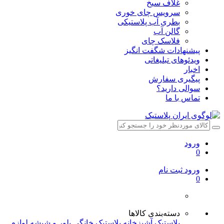
غلاف سیخ
سرویس چای خوری
بطری آب پلاستیکی
گالن آب
فلاسک چای
پیشنهادات شگفت انگیز
ویدئوهای تبلیغاتی
اخبار
پیگیری سفارش
سوالی دارید؟
تماس با ما
ورود
0
ورود
ثبت نام
0
دسته‌بندی کالاها
پلاستیک آشپزخانه
پلاستیک خانگی
بلور و شیشه
لوازم