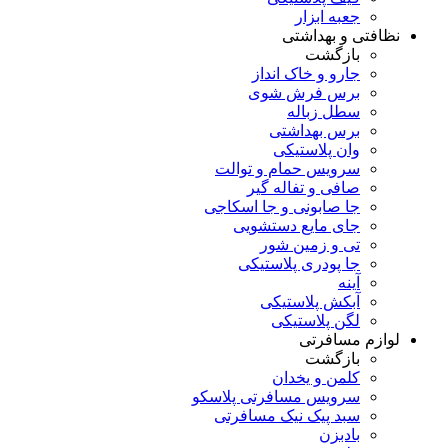
جعبه ابزار
نظافتی و بهداشتی
بازگشت
جارو و خاک انداز
برس فرش شوی
سطل زباله
برس بهداشتی
وان پلاستیکی
سرویس حمام و توالت
صافی و تفاله گیر
جا صابونی و جا اسکاجی
جای مایع دستشویی
تی و زمین شور
جا پودری پلاستیکی
آینه
آبکش پلاستیکی
لگن پلاستیکی
لوازم مسافرتی
بازگشت
کلمن و یخدان
سرویس مسافرتی پلاسکو
سبد پیک نیک مسافرتی
بادبزن