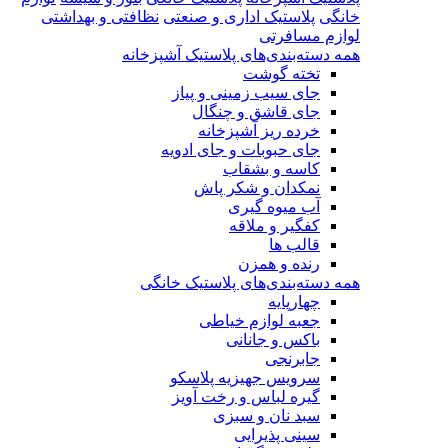
خانگی
پلاستیک اداری و صنعتی
نظافتی و بهداشتی
لوازم مسافرتی
همه دسته‌بندی‌های پلاستیک آشپزخانه
تخته گوشت
جای سیب زمینی و پیاز
جای قاشق و چنگال
خرده ریز آشپزخانه
جای حبوبات و جای ادویه
کاسه و بشقاب
نمکدان و شکر پاش
آب میوه گیری
کفگیر و ملاقه
قالب ها
رنده و همزن
همه دسته‌بندی‌های پلاستیک خانگی
چهارپایه
جعبه لوازم خیاطی
باکس و جانانی
جابرنجی
سرویس جهیزیه پلاسکو
گیره لباس و رخت آویز
سبد نان و سبزی
سینی پذیرایی