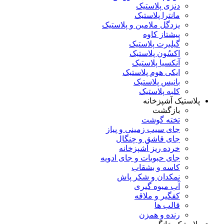
دنزی پلاستیک
مانترا پلاستیک
یزدگل ملامین و پلاستیک
پیشتاز کاوه
گیلبرت پلاستیک
اکسُون پلاستیک
آنکسیا پلاستیک
ایکی هوم پلاستیک
بانیس پلاستیک
کلبه پلاستیک
پلاستیک آشپزخانه
بازگشت
تخته گوشت
جای سیب زمینی و پیاز
جای قاشق و چنگال
خرده ریز آشپزخانه
جای حبوبات و جای ادویه
کاسه و بشقاب
نمکدان و شکر پاش
آب میوه گیری
کفگیر و ملاقه
قالب ها
رنده و همزن