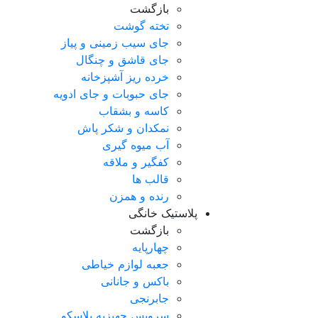
بازگشت
تخته گوشت
جای سیب زمینی و پیاز
جای قاشق و چنگال
خرده ریز آشپزخانه
جای حبوبات و جای ادویه
کاسه و بشقاب
نمکدان و شکر پاش
آب میوه گیری
کفگیر و ملاقه
قالب ها
رنده و همزن
پلاستیک خانگی
بازگشت
چهارپایه
جعبه لوازم خیاطی
باکس و جانانی
جابرنجی
سرویس جهیزیه پلاسکو