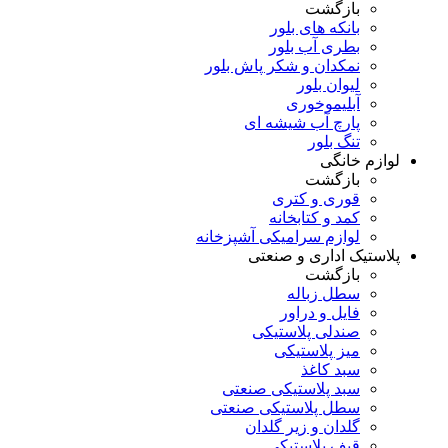
بازگشت
بانکه های بلور
بطری آب بلور
نمکدان و شکر پاش بلور
لیوان بلور
آبلیموخوری
پارچ آب شیشه ای
تنگ بلور
لوازم خانگی
بازگشت
قوری و کتری
کمد و کتابخانه
لوازم سرامیکی آشپزخانه
پلاستیک اداری و صنعتی
بازگشت
سطل زباله
فایل و دراور
صندلی پلاستیکی
میز پلاستیکی
سبد کاغذ
سبد پلاستیکی صنعتی
سطل پلاستیکی صنعتی
گلدان و زیر گلدان
قیف پلاستیکی