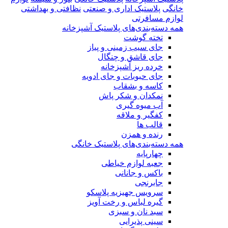
خانگی
پلاستیک اداری و صنعتی
نظافتی و بهداشتی
لوازم مسافرتی
همه دسته‌بندی‌های پلاستیک آشپزخانه
تخته گوشت
جای سیب زمینی و پیاز
جای قاشق و چنگال
خرده ریز آشپزخانه
جای حبوبات و جای ادویه
کاسه و بشقاب
نمکدان و شکر پاش
آب میوه گیری
کفگیر و ملاقه
قالب ها
رنده و همزن
همه دسته‌بندی‌های پلاستیک خانگی
چهارپایه
جعبه لوازم خیاطی
باکس و جانانی
جابرنجی
سرویس جهیزیه پلاسکو
گیره لباس و رخت آویز
سبد نان و سبزی
سینی پذیرایی