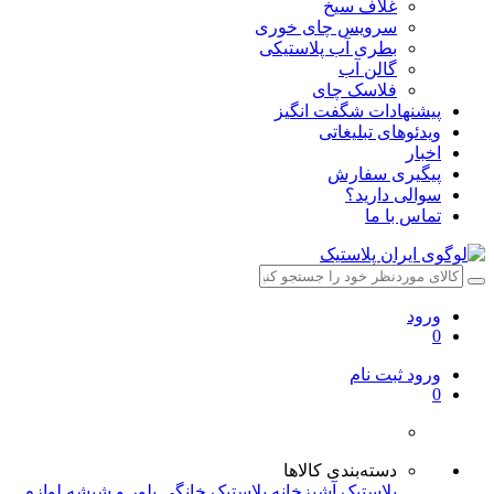
غلاف سیخ
سرویس چای خوری
بطری آب پلاستیکی
گالن آب
فلاسک چای
پیشنهادات شگفت انگیز
ویدئوهای تبلیغاتی
اخبار
پیگیری سفارش
سوالی دارید؟
تماس با ما
ورود
0
ورود
ثبت نام
0
دسته‌بندی کالاها
پلاستیک آشپزخانه
پلاستیک خانگی
بلور و شیشه
لوازم