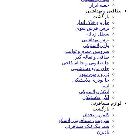
جعبه ابزار
نظافتی و بهداشتی
بازگشت
جارو و خاک انداز
برس فرش شوی
سطل زباله
برس بهداشتی
وان پلاستیکی
سرویس حمام و توالت
صافی و تفاله گیر
جا صابونی و جا اسکاجی
جای مایع دستشویی
تی و زمین شور
جا پودری پلاستیکی
آینه
آبکش پلاستیکی
لگن پلاستیکی
لوازم مسافرتی
بازگشت
کلمن و یخدان
سرویس مسافرتی پلاسکو
سبد پیک نیک مسافرتی
بادبزن