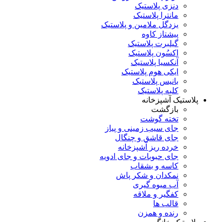
دنزی پلاستیک
مانترا پلاستیک
یزدگل ملامین و پلاستیک
پیشتاز کاوه
گیلبرت پلاستیک
اکسُون پلاستیک
آنکسیا پلاستیک
ایکی هوم پلاستیک
بانیس پلاستیک
کلبه پلاستیک
پلاستیک آشپزخانه
بازگشت
تخته گوشت
جای سیب زمینی و پیاز
جای قاشق و چنگال
خرده ریز آشپزخانه
جای حبوبات و جای ادویه
کاسه و بشقاب
نمکدان و شکر پاش
آب میوه گیری
کفگیر و ملاقه
قالب ها
رنده و همزن