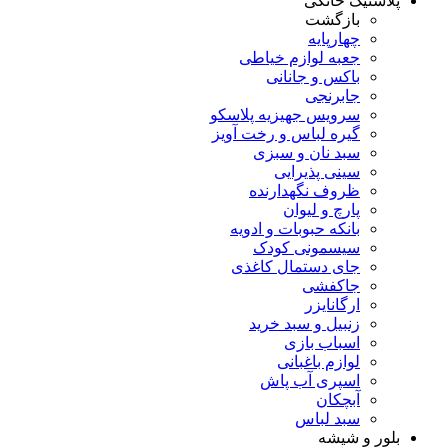
پلاستیک خانگی
بازگشت
چهارپایه
جعبه لوازم خیاطی
باکس و جانانی
جابرنجی
سرویس جهیزیه پلاسکو
گیره لباس و رخت آویز
سبد نان و سبزی
سینی پذیرایی
ظروف نگهدارنده
پارچ و لیوان
بانکه حبوبات و ادویه
سیسمونی کودک
جای دستمال کاغذی
جاکفشی
ارگانایزر
زنبیل و سبد خرید
اسباب بازی
لوازم باغبانی
اسپری آب پاش
آبچکان
سبد لباس
بلور و شیشه