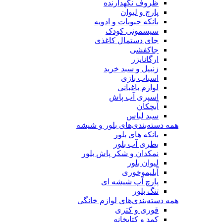
ظروف نگهدارنده
پارچ و لیوان
بانکه حبوبات و ادویه
سیسمونی کودک
جای دستمال کاغذی
جاکفشی
ارگانایزر
زنبیل و سبد خرید
اسباب بازی
لوازم باغبانی
اسپری آب پاش
آبچکان
سبد لباس
همه دسته‌بندی‌های بلور و شیشه
بانکه های بلور
بطری آب بلور
نمکدان و شکر پاش بلور
لیوان بلور
آبلیموخوری
پارچ آب شیشه ای
تنگ بلور
همه دسته‌بندی‌های لوازم خانگی
قوری و کتری
کمد و کتابخانه