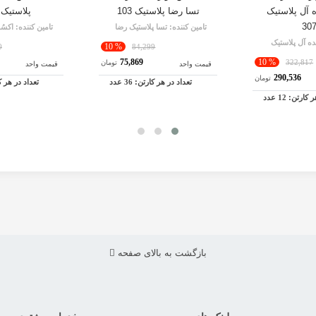
5 ایده آل پلاستیک
تسا رضا پلاستیک 103
پلاستیک 1025
30
تامین کننده:
تسا پلاستیک رضا
تامین کننده:
اکسُ
ده آل پلاستیک
% 10
0
84,299
75,869
% 10
322,817
تومان
قیمت واحد
قیمت واحد
290,536
تومان
تعداد در هر کارتن:
36
عدد
تعداد در هر 
هر کارتن:
12
عدد
بازگشت به بالای صفحه