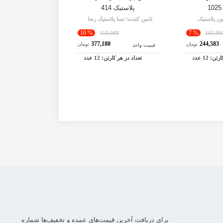
پلاستیک 414
اشکان پلاستیک 0
ون پلاستیک
تامین کننده:
تسا پلاستیک رضا
تامین کننده:
اشکان پ
% 10
% 7
,899
419,088
263,00
9
377,180
244,583
تومان
تومان
قیمت واحد
قیمت واحد
کارتن:
12
عدد
تعداد در هر کارتن:
12
عدد
تعداد در هر کار
برای دریافت آخرین قیمت‌های عمده و تخفیف‌ها شماره