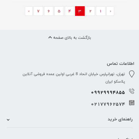
›
7
6
5
4
3
2
1
‹
بازگشت به بالای صفحه
اطلاعات تماس
تهران، تهرانپارس خیابان اتحاد 8 غربـی اولین عمده فروشی آنلاین
پلاسکو ایران
09929994855
02177962574
راهنمای خرید